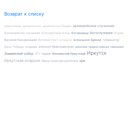
Возврат к списку
архиерейское служение
алкоголизм
архиепископ
архиепископ Вадим
Богослужение
Архиерейское служение
Благодатный огонь
Богородица
Вадим
Василий Комарницкий
Великий Пост
владыка
всенощное бдение
губернатор
епископ Максимилиан
День Победы
епархия
женская православная гимназия
Иркутск
Знаменский собор
ИГУ
иерей
Иннокентий Иркутский
Иркутская епархия
кре
Иркутская митрополия