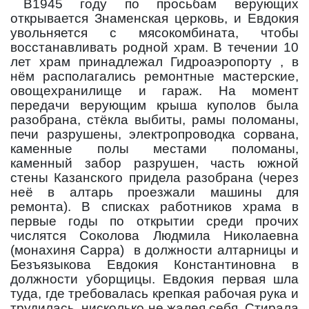
В1945 году по просьбам верующих
открывается Знаменская церковь, и Евдокия
увольняется с мясокомбината, чтобы
восстанавливать родной храм. В течении 10
лет храм принадлежал Гидроаэропорту , в
нём располагались ремонтные мастерские,
овощехранилище и гараж. На момент
передачи верующим крыша куполов была
разобрана, стёкла выбиты, рамы поломаны,
печи разрушены, электропроводка сорвана,
каменные полы местами поломаны,
каменный забор разрушен, часть южной
стены Казанского придела разобрана (через
неё в алтарь проезжали машины для
ремонта). В списках работников храма в
первые годы по открытии среди прочих
числятся Соколова Людмила Николаевна
(монахиня Сарра)
в должности алтарницы и
Безъязыкова Евдокия Константиновна в
должности уборщицы. Евдокия первая шла
туда, где требовалась крепкая рабочая рука и
трудилась
нисколько не жалея себя. Стирала