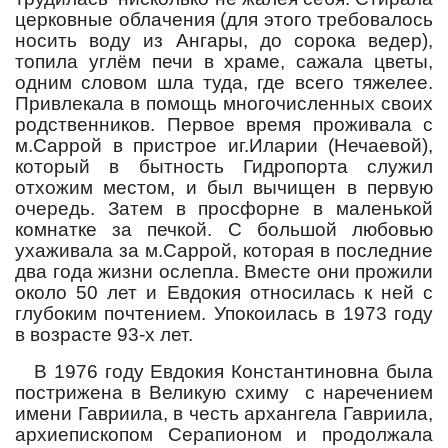
церковные облачения (для этого требовалось
носить воду из Ангары, до сорока ведер),
топила углём печи в храме, сажала цветы,
одним словом шла туда, где всего тяжелее.
Привлекала в помощь многочисленных своих
родственников. Первое время проживала с
м.Саррой в пристрое иг.Иларии (Нечаевой),
который в бытность Гидропорта служил
отхожим местом, и был вычищен в первую
очередь. Затем в просфорне в маленькой
комнатке за печкой. С большой любовью
ухаживала за м.Саррой, которая в последние
два года жизни ослепла. Вместе они прожили
около 50 лет и Евдокия относилась к ней с
глубоким почтением. Упокоилась в 1973 году
в возрасте 93-х лет.
В 1976 году Евдокия Константиновна была
пострижена в Великую схиму
с наречением
имени Гавриила, в честь архангела Гавриила,
архиепископом Серапионом и продолжала