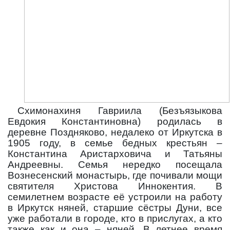
Схимонахиня Гавриила (Безъязыкова
Евдокия Константиновна) родилась в
деревне Поздняково, недалеко от Иркутска в
1905 году, в семье бедных крестьян –
Константина Аристарховича и Татьяны
Андреевны. Семья нередко посещала
Вознесенский монастырь, где почивали мощи
святителя Христова Иннокентия. В
семилетнем возрасте её устроили на работу
в Иркутск няней, старшие сёстры Дуни, все
уже работали в городе, кто в прислугах, а кто
также как и она – няней. В летнее время