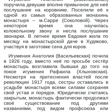
поручила девушке вполне привычное для неё
послушание на коровнике. Поселили её к
одной из самых образованных монахинь
монастыря – м.Сарре (Соколовой). Через
некоторое время она научилась
колокольному звону и несла послушание
звонарки. В летнее время Евдокия жила по
месяцу на монастырской даче в Худяково,
участвуя в заготовке сена для коров.
Игумения Анатолия (Васильевская) почила
в 1926 году, вместо неё по просьбе сестёр
монастырь возглавила бывшая до того на
покое игумения Рафаила (Хлыновская).
Несмотря на притеснения властей после
революции 1917 года, сестры оставались в
усадьбе монастыря всеми силами сохраняя
свой устав и порядок. Юридически считаясь
закрытым, монастырь фактически продолжал
своё существование под другими
названиями, под видом профсоюза или