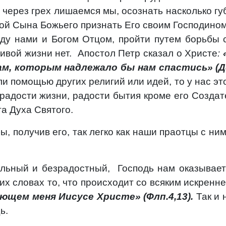
 через грех лишаемся мы, осознать насколько губ
рой Сына Божьего признать Его своим Господино
ежду нами и Богом Отцом, пройти путем борьбы 
ивой жизни нет.
Апостол Петр сказал о Христе
:
ам, которым надлежало бы нам спастись» (Де
ли помощью других религий или идей, то у нас эт
адости жизни, радости бытия кроме его Создате
а Духа Святого.
 получив его, так легко как наши праотцы с ним 
ильный и безрадостный,
Господь нам оказывает
их словах то, что происходит со всяким искрен
яющем меня Иисусе Христе» (Флп.4,13).
Так и 
ь.