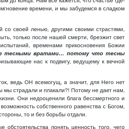
м до конца. Нам всё кажется, что счастье где-
о мгновение времени, и мы забудемся в сладком
й со своей ленью, другими своими страстями,
ыть, только после нашей смерти, брезжит свет
 испытаний, временами прикосновения Божии
е тесными вратами… потому что тесны
ризывающие нас к подвигу, ведущему к вечной
ток, ведь ОН всемогущ, а значит, для Него нет
ы мы страдали и плакали?! Потому не дает нам,
 жизни. Они недооценили блага бессмертного и
 возможность собственного равенства с Богом,
стороны, то и без борьбы отдали.
е обстоятельства понять ценность того, чего