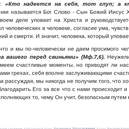
о:
«Кто надеется на себя, тот глуп; а 
и называется Бог Слово - Сын Божий Иисус Хр
своем деле уповает на Христа и руководствует
ил человеческих в человеке, согласие ума, чувств
й и смерти. И значит, человека, который уповает
 что и мы по-человечески не даем просимого чел
а вашего перед свиньями» (Мф.7,6).
Неужели
имеем счастливые моменты, но приводят ли нас
ми грехах, себя вполне заслуживающими счастья
к рассуждая, мы никогда не получим того, что хо
благодарить Его за все что с нами происходит и
полняющих то, чему Он учит, безопасным путем 
Богослужение
йское служение
Благодатный огонь
Богородица
Вадим
Василий Кома