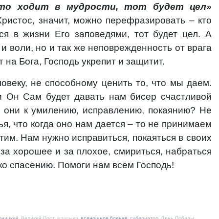
кто ходит в мудрости, тот будет цел»
истос, значит, можно перефразировать – кто
ся в жизни Его заповедями, тот будет цел. А
 и воли, но и так же неповрежденность от врага
 на Бога, Господь укрепит и защитит.
овеку, не способному ценить то, что мы даем.
 Он Сам будет давать нам бисер счастливой
 они к умилению, исправлению, покаянию? Не
, что когда оно нам дается – то не принимаем
тим. Нам нужно исправиться, покаяться в своих
 за хорошее и за плохое, смириться, набраться
ко спасению. Помоги нам всем Господь!
рницкий
Великий Пост
владыка
всенощное бдение
губернатор
День Победы