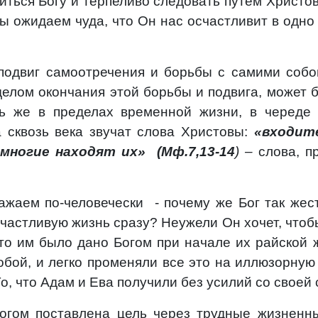
иться Богу и терпеливо следовать путем Христовы
а мы ожидаем чуда, что Он нас осчастливит в одн
подвиг самоотречения и борьбы с самими собо
елом окончания этой борьбы и подвига, может б
есь же в пределах временной жизни, в череде
 сквозь века звучат слова Христовы:
«входит
 многие находят их»
(Мф.7,13-14
) –
слова,
п
ражаем по-человечески
- почему же Бог так жес
частливую жизнь сразу? Неужели Он хочет, чтоб
что им было дано Богом при начале их райской
обой, и легко променяли все это на иллюзорную
, что Адам и Ева получили без усилий со своей 
огом поставлена цель через трудные жизненны