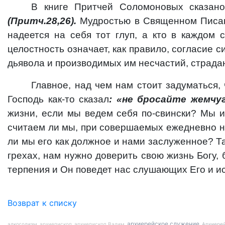
В книге Притчей Соломоновых сказан
(Притч.28,26).
Мудростью в Священном Писани
надеется на себя тот глуп, а кто в каждом 
целостность означает, как правило, согласие с
дьявола и производимых им несчастий, страдани
Главное, над чем нам стоит задуматься,
Господь как-то сказал
: «не бросайте жемчуг
жизни, если мы ведем себя по-свински? Мы 
считаем ли мы, при совершаемых ежедневно на
ли мы его как должное и нами заслуженное? Та
грехах, нам нужно доверить свою жизнь Богу, 
терпения и Он поведет нас слушающих Его и ис
Возврат к списку
архиерейское служение
алкоголизм
архиепископ
архиепископ Вадим
Архиере