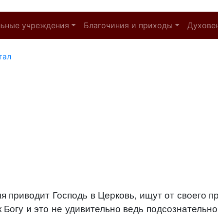
льные учреждения
Благочиния и приходы
Духове
тал
 приводит Господь в Церковь, ищут от своего п
 Богу и это не удивительно ведь подсознательно 