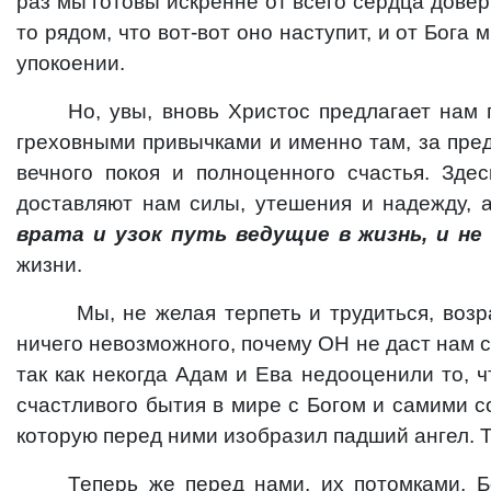
раз мы готовы искренне от всего сердца довер
то рядом, что вот-вот оно наступит, и от Бог
упокоении.
Но, увы,
вновь Христос предлагает нам 
греховными привычками и именно там, за пред
вечного покоя и полноценного счастья. Зд
доставляют нам силы, утешения и надежду, а
врата и узок путь ведущие в жизнь, и не
жизни.
Мы, не желая терпеть и трудиться, воз
ничего невозможного, почему ОН не даст нам с
так как некогда Адам и Ева недооценили то, 
счастливого бытия в мире с Богом и самими с
которую перед ними изобразил падший ангел. То
Теперь же перед нами, их потомками, Б