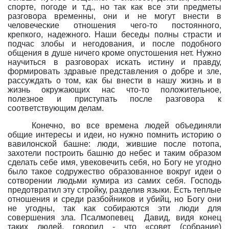
спорте, погоде и т.д., но так как все эти предметы
разговора временны, они и не могут внести в
человеческие отношения чего-то постоянного,
крепкого, надежного. Наши беседы полны страсти и
подчас злобы и негодования, и после подобного
общения в душе ничего кроме опустошения нет. Нужно
научиться в разговорах искать истину и правду,
формировать здравые представления о добре и зле,
рассуждать о том, как бы внести в нашу жизнь и в
жизнь окружающих нас что-то положительное,
полезное и приступать после разговора к
соответствующим делам.
Конечно, во все времена людей объединяли
общие интересы и идеи, но нужно помнить историю о
вавилонской башне: люди, жившие после потопа,
захотели построить башню до небес и таким образом
сделать себе имя, увековечить себя, но Богу не угодно
было такое содружество образованное вокруг идеи о
сотворении людьми кумира из самих себя. Господь
предотвратил эту стройку, разделив языки. Есть теплые
отношения и среди разбойников и убийц, но Богу они
не угодны, так как собираются эти люди для
совершения зла. Псалмопевец
Давид, видя конец
таких людей, говорил - что «совет (собрание)