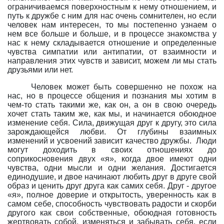
ограничиваемся поверхностным к нему отношением, и
путь к дружбе с ним для нас очень сомнителен, но если
человек нам интересен, то мы постепенно узнаем о
нем все больше и больше, и в процессе знакомства у
нас к нему складывается отношение и определенные
чувства симпатии или антипатии, от взаимности и
направления этих чувств и зависит, можем ли мы стать
друзьями или нет.
Человек может быть совершенно не похож на
нас, но в процессе общения и познания мы хотим в
чем-то стать такими же, как он, а он в свою очередь
хочет стать таким же, как мы, и начинается обоюдное
изменение себя. Сила, движущая друг к другу, это сила
зарождающейся любви. От глубины взаимных
изменений и усвоений зависит качество дружбы.
Люди
могут доходить в своих отношениях до
соприкосновения двух «я», когда двое имеют одни
чувства, одни мысли и одни желания. Достигается
единодушие, и двое начинают любить друг в друге свой
образ и ценить друг друга как самих себя. Друг - другое
«я», полное доверие и открытость, уверенность как в
самом себе, способность чувствовать радости и скорби
другого как свои собственные, обоюдная готовность
жертвовать собой, изменяться и забывать себя, если