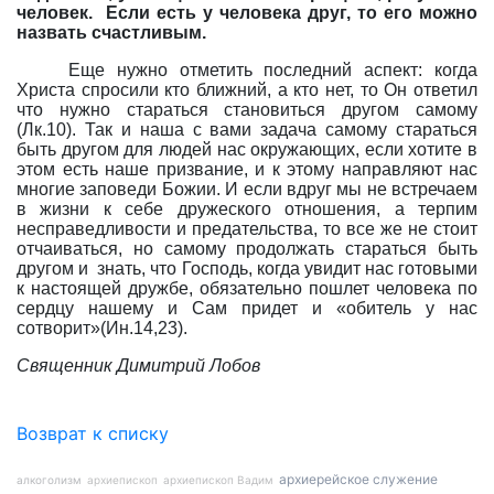
человек.
Если есть у человека друг, то его можно
назвать счастливым.
Еще нужно отметить последний аспект: когда
Христа спросили кто ближний, а кто нет, то Он ответил
что нужно стараться становиться другом самому
(Лк.10). Так и наша с вами задача самому стараться
быть другом для людей нас окружающих, если хотите в
этом есть наше призвание, и к этому направляют нас
многие заповеди Божии. И если вдруг мы не встречаем
в жизни к себе дружеского отношения, а терпим
несправедливости и предательства, то все же не стоит
отчаиваться, но самому продолжать стараться быть
другом и
знать, что Господь, когда увидит нас готовыми
к настоящей дружбе, обязательно пошлет человека по
сердцу нашему и Сам придет и «обитель у нас
сотворит»(Ин.14,23).
Священник Димитрий Лобов
Возврат к списку
архиерейское служение
алкоголизм
архиепископ
архиепископ Вадим