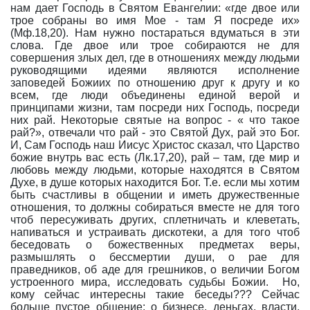
нам дает Господь в Святом Евангелии: «где двое или
трое собраны во имя Мое - там Я посреде их»
(Мф.18,20). Нам нужно постараться вдуматься в эти
слова. Где двое или трое собираются не для
совершения злых дел, где в отношениях между людьми
руководящими идеями являются исполнение
заповедей Божиих по отношению друг к другу и ко
всем, где люди объединены единой верой и
принципами жизни, там посреди них Господь, посреди
них рай. Некоторые святые на вопрос - « что такое
рай?», отвечали что рай - это Святой Дух, рай это Бог.
И, Сам Господь наш Иисус Христос сказал, что Царство
божие внутрь вас есть (Лк.17,20), рай – там, где мир и
любовь между людьми, которые находятся в Святом
Духе, в душе которых находится Бог. Т.е. если мы хотим
быть счастливы в общении и иметь дружественные
отношения, то должны собираться вместе не для того
чтоб пересуживать других, сплетничать и клеветать,
напиваться и устраивать дискотеки, а для того чтоб
беседовать о божественных предметах веры,
размышлять о бессмертии души, о рае для
праведников, об аде для грешников, о величии Богом
устроенного мира, исследовать судьбы Божии.
Но,
кому сейчас интересны такие беседы??? Сейчас
больше пустое общение: о бизнесе, деньгах, власти,