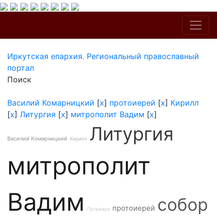
Иркутская епархия. Региональный православный
портал
Поиск
Василий Комарницкий
[
x
]
протоиерей
[
x
]
Кирилл
[
x
]
Литургия
[
x
]
митрополит Вадим
[
x
]
Литургия
Василий Комарницкий
Кирилл
митрополит
Вадим
собор
протоиерей
Патриарх