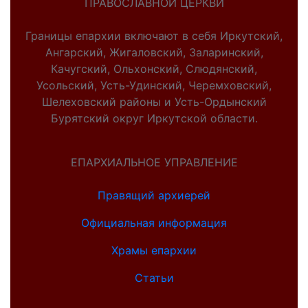
ПРАВОСЛАВНОЙ ЦЕРКВИ
Границы епархии включают в себя Иркутский,
Ангарский, Жигаловский, Заларинский,
Качугский, Ольхонский, Слюдянский,
Усольский, Усть-Удинский, Черемховский,
Шелеховский районы и Усть-Ордынский
Бурятский округ Иркутской области.
ЕПАРХИАЛЬНОЕ УПРАВЛЕНИЕ
Правящий архиерей
Официальная информация
Храмы епархии
Статьи