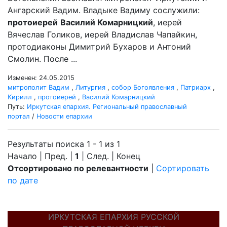
Ангарский Вадим. Владыке Вадиму сослужили:
протоиерей
Василий Комарницкий
, иерей
Вячеслав Голиков, иерей Владислав Чапайкин,
протодиаконы Димитрий Бухаров и Антоний
Смолин. После ...
Изменен: 24.05.2015
митрополит Вадим
,
Литургия
,
собор Богоявления
,
Патриарх
,
Кирилл
,
протоиерей
,
Василий Комарницкий
Путь:
Иркутская епархия. Региональный православный
портал
/
Новости епархии
Результаты поиска 1 - 1 из 1
Начало | Пред. |
1
| След. | Конец
Отсортировано по релевантности
|
Сортировать
по дате
ИРКУТСКАЯ ЕПАРХИЯ РУССКОЙ