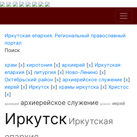
Иркутская епархия. Региональный православный
портал
Поиск
храм
[
x
]
хиротония
[
x
]
архиерей
[
x
]
Иркутская
епархия
[
x
]
литургия
[
x
]
Ново-Ленино
[
x
]
Октябрьский район
[
x
]
архиерейское служение
[
x
]
иерей
[
x
]
Иркутск
[
x
]
храмы иркутска
[
x
]
Христос
[
x
]
архиерейское служение
иерей
архиерей
диакон
Иркутск
Иркутская
епархия