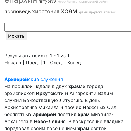
литургия
Ново-Ленино
Октябрьский район
храм
хиротония
проповедь
храмы иркутска
Христос
Результаты поиска 1 - 1 из 1
Начало | Пред. |
1
| След. | Конец
Арх
иерей
ские служения
На прошлой недели в двух
храм
ах города
архиепископ
Иркутск
итй и Ангарскитй Вадим
служил Божественную Литургию. В день
Архистратига Михаила и прочих Небесных Сил
бесплотных
арх
иерей
посетил
храм
Михаила-
Архангела в
Ново-Ленино
. В воскресенье владыка
порадовал своим посещением
храм
святой