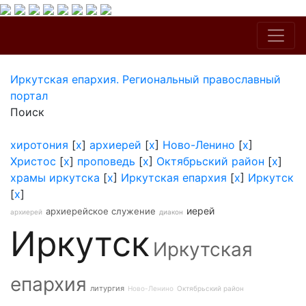
Иркутская епархия. Региональный православный
портал
Поиск
хиротония
[
x
]
архиерей
[
x
]
Ново-Ленино
[
x
]
Христос
[
x
]
проповедь
[
x
]
Октябрьский район
[
x
]
храмы иркутска
[
x
]
Иркутская епархия
[
x
]
Иркутск
[
x
]
иерей
архиерейское служение
архиерей
диакон
Иркутск
Иркутская
епархия
литургия
Ново-Ленино
Октябрьский район