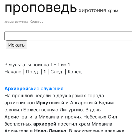
проповедь
хиротония
храм
Христос
храмы иркутска
Результаты поиска 1 - 1 из 1
Начало | Пред. |
1
| След. | Конец
Архиерей
ские служения
На прошлой недели в двух храмах города
архиепископ
Иркутск
итй и Ангарскитй Вадим
служил Божественную Литургию. В день
Архистратига Михаила и прочих Небесных Сил
бесплотных
архиерей
посетил храм Михаила-
Архангела в
Ново-Ленино
. В воскресенье владыка