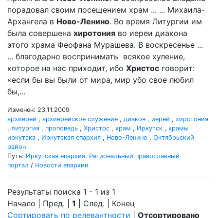
порадовал своим посещением храм ... ... Михаила-
Архангела в
Ново-Ленино
. Во время Литургии им
была совершена
хиротония
во иереи диакона
этого храма Феофана Мурашева. В воскресенье ...
... благодарно воспринимать всякое хуление,
которое на нас приходит, ибо
Христос
говорит:
«если бы вы были от мира, мир убо свое любил
бы,...
Изменен: 23.11.2009
архиерей
,
архиерейское служение
,
диакон
,
иерей
,
хиротония
,
литургия
,
проповедь
,
Христос
,
храм
,
Иркутск
,
храмы
иркутска
,
Иркутская епархия
,
Ново-Ленино
,
Октябрьский
район
Путь:
Иркутская епархия. Региональный православный
портал
/
Новости епархии
Результаты поиска 1 - 1 из 1
Начало | Пред. |
1
| След. | Конец
Сортировать по релевантности
|
Отсортировано