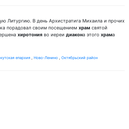
ую Литургию. В день Архистратига Михаила и прочих
дыка порадовал своим посещением
храм
святой
вершена
хиротония
во иереи
диакон
а этого
храм
а
кутская епархия
,
Ново-Ленино
,
Октябрьский район