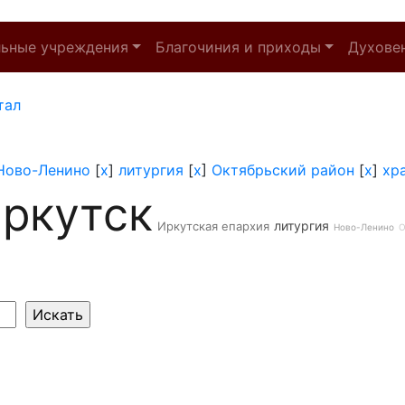
льные учреждения
Благочиния и приходы
Духове
тал
Ново-Ленино
[
x
]
литургия
[
x
]
Октябрьский район
[
x
]
хр
ркутск
литургия
Иркутская епархия
Ново-Ленино
О