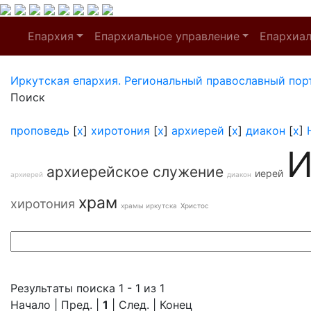
Епархия
Епархиальное управление
Епархиа
Иркутская епархия. Региональный православный пор
Поиск
проповедь
[
x
]
хиротония
[
x
]
архиерей
[
x
]
диакон
[
x
]
И
архиерейское служение
иерей
архиерей
диакон
храм
хиротония
храмы иркутска
Христос
Результаты поиска 1 - 1 из 1
Начало | Пред. |
1
| След. | Конец