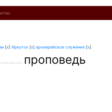
нство
ам
[
x
]
Иркутск
[
x
]
архиерейское служение
[
x
]
проповедь
ктябрьский район