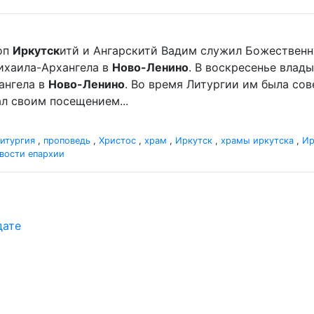
оп
Иркутск
итй и Ангарскитй Вадим служил Божественн
хаила-Архангела в
Ново-Ленино
. В воскресенье вла
ангела в
Ново-Ленино
. Во время Литургии им была со
л своим посещением...
итургия
,
проповедь
,
Христос
,
храм
,
Иркутск
,
храмы иркутска
,
Ир
вости епархии
дате