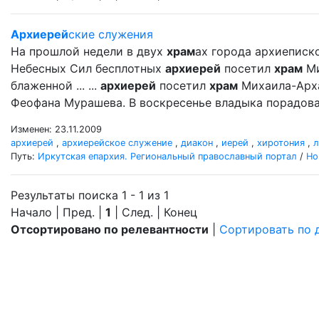
Архиерей
ские служения
На прошлой недели в двух
храм
ах города архиеписк
Небесных Сил бесплотных
архиерей
посетил
храм
Ми
блаженной ... ...
архиерей
посетил
храм
Михаила-Арх
Феофана Мурашева. В воскресенье владыка порадова
Изменен: 23.11.2009
архиерей
,
архиерейское служение
,
диакон
,
иерей
,
хиротония
,
л
Путь:
Иркутская епархия. Региональный православный портал
/
Но
Результаты поиска 1 - 1 из 1
Начало | Пред. |
1
| След. | Конец
Отсортировано по релевантности
|
Сортировать по 