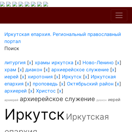
Иркутская епархия. Региональный православный
портал
Поиск
литургия
[
x
]
храмы иркутска
[
x
]
Ново-Ленино
[
x
]
храм
[
x
]
диакон
[
x
]
архиерейское служение
[
x
]
иерей
[
x
]
хиротония
[
x
]
Иркутск
[
x
]
Иркутская
епархия
[
x
]
проповедь
[
x
]
Октябрьский район
[
x
]
архиерей
[
x
]
Христос
[
x
]
архиерейское служение
иерей
архиерей
диакон
Иркутск
Иркутская
епархия