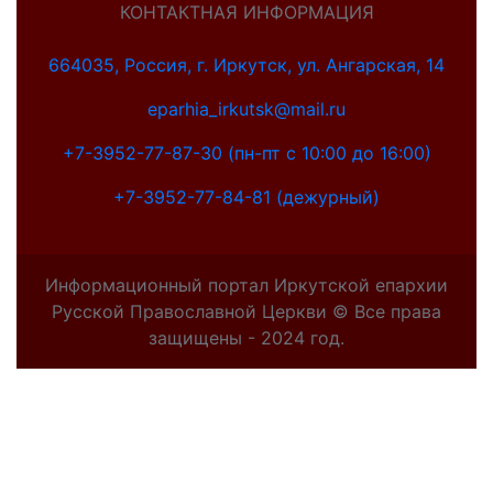
КОНТАКТНАЯ ИНФОРМАЦИЯ
664035, Россия, г. Иркутск, ул. Ангарская, 14
eparhia_irkutsk@mail.ru
+7-3952-77-87-30 (пн-пт с 10:00 до 16:00)
+7-3952-77-84-81 (дежурный)
Информационный портал Иркутской епархии
Русской Православной Церкви © Все права
защищены - 2024 год.