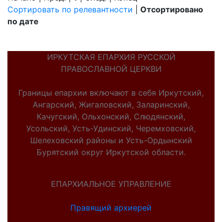
Сортировать по релевантности
|
Отсортировано
по дате
ИРКУТСКАЯ ЕПАРХИЯ РУССКОЙ
ПРАВОСЛАВНОЙ ЦЕРКВИ
Границы епархии включают в себя Иркутский,
Ангарский, Жигаловский, Заларинский,
Качугский, Ольхонский, Слюдянский,
Усольский, Усть-Удинский, Черемховский,
Шелеховский районы и Усть-Ордынский
Бурятский округ Иркутской области.
ЕПАРХИАЛЬНОЕ УПРАВЛЕНИЕ
Правящий архиерей