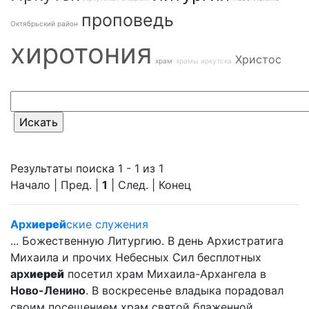
проповедь
Октябрьский район
хиротония
Христос
храм
храмы иркутска
Результаты поиска 1 - 1 из 1
Начало | Пред. |
1
| След. | Конец
Арх
иерей
ские служения
... Божественную Литургию. В день Архистратига
Михаила и прочих Небесных Сил бесплотных
арх
иерей
посетил храм Михаила-Архангела в
Ново-Ленино
. В воскресенье владыка порадовал
своим посещением храм святой блаженной... ...