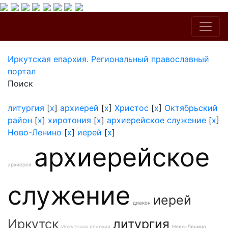
Иркутская епархия. Региональный православный
портал
Поиск
литургия
[
x
]
архиерей
[
x
]
Христос
[
x
]
Октябрьский
район
[
x
]
хиротония
[
x
]
архиерейское служение
[
x
]
Ново-Ленино
[
x
]
иерей
[
x
]
архиерейское
архиерей
служение
иерей
диакон
Иркутск
литургия
Иркутская епархия
Ново-Ленино