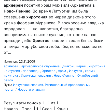
арх
иерей
посетил храм Михаила-Архангела в
Ново-Ленино
. Во время Литургии им была
совершена
хиротония
во иереи диакона этого
храма Феофана Мурашева. В воскресенье владыка
порадовал... ... но, напротив, благодарно
воспринимать всякое хуление, которое на нас
приходит, ибо
Христос
говорит: «если бы вы были
от мира, мир убо свое любил бы, но понеже вы не
от...
Изменен: 23.11.2009
архиерей
,
архиерейское служение
,
диакон
,
иерей
,
хиротония
,
литургия
,
проповедь
,
Христос
,
храм
,
Иркутск
,
храмы
иркутска
,
Иркутская епархия
,
Ново-Ленино
,
Октябрьский
район
Путь:
Иркутская епархия. Региональный православный
портал
/
Новости епархии
Результаты поиска 1 - 1 из 1
Начало | Пред. |
1
| След. | Конец