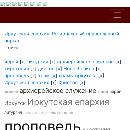
Иркутская епархия. Региональный православный
портал
Поиск
иерей
[
x
]
литургия
[
x
]
архиерейское служение
[
x
]
хиротония
[
x
]
диакон
[
x
]
Ново-Ленино
[
x
]
проповедь
[
x
]
храм
[
x
]
храмы иркутска
[
x
]
Иркутская епархия
[
x
]
Христос
[
x
]
архиерейское служение
иерей
архиерей
диакон
Иркутская епархия
Иркутск
литургия
Ново-Ленино
Октябрьский район
проповедь
хиротония