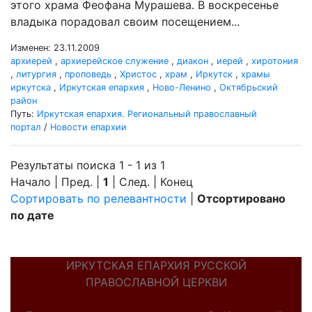
этого храма Феофана Мурашева. В воскресенье
владыка порадовал своим посещением...
Изменен: 23.11.2009
архиерей
,
архиерейское служение
,
диакон
,
иерей
,
хиротония
,
литургия
,
проповедь
,
Христос
,
храм
,
Иркутск
,
храмы
иркутска
,
Иркутская епархия
,
Ново-Ленино
,
Октябрьский
район
Путь:
Иркутская епархия. Региональный православный
портал
/
Новости епархии
Результаты поиска 1 - 1 из 1
Начало | Пред. |
1
| След. | Конец
Сортировать по релевантности
|
Отсортировано
по дате
ИРКУТСКАЯ ЕПАРХИЯ РУССКОЙ
ПРАВОСЛАВНОЙ ЦЕРКВИ