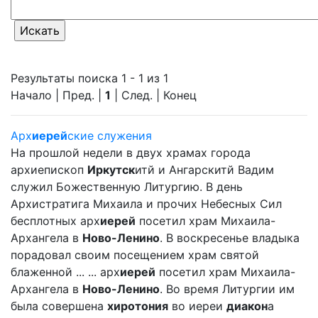
Результаты поиска 1 - 1 из 1
Начало | Пред. |
1
| След. | Конец
Арх
иерей
ские служения
На прошлой недели в двух храмах города
архиепископ
Иркутск
итй и Ангарскитй Вадим
служил Божественную Литургию. В день
Архистратига Михаила и прочих Небесных Сил
бесплотных арх
иерей
посетил храм Михаила-
Архангела в
Ново-Ленино
. В воскресенье владыка
порадовал своим посещением храм святой
блаженной ... ... арх
иерей
посетил храм Михаила-
Архангела в
Ново-Ленино
. Во время Литургии им
была совершена
хиротония
во иереи
диакон
а