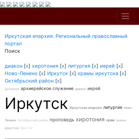
Иркутская епархия. Региональный православный
портал
Поиск
диакон
[
x
]
хиротония
[
x
]
литургия
[
x
]
иерей
[
x
]
Ново-Ленино
[
x
]
Иркутск
[
x
]
храмы иркутска
[
x
]
Октябрьский район
[
x
]
архиерейское служение
иерей
архиерей
диакон
Иркутск
литургия
Иркутская епархия
Ново-
хиротония
проповедь
храм
Ленино
Октябрьский район
храмы
иркутска
Христос