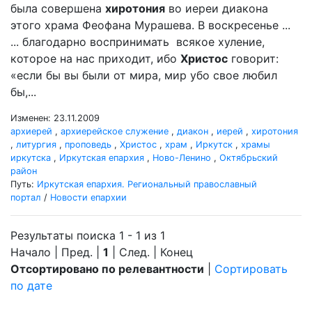
была совершена
хиротония
во иереи диакона
этого храма Феофана Мурашева. В воскресенье ...
... благодарно воспринимать всякое хуление,
которое на нас приходит, ибо
Христос
говорит:
«если бы вы были от мира, мир убо свое любил
бы,...
Изменен: 23.11.2009
архиерей
,
архиерейское служение
,
диакон
,
иерей
,
хиротония
,
литургия
,
проповедь
,
Христос
,
храм
,
Иркутск
,
храмы
иркутска
,
Иркутская епархия
,
Ново-Ленино
,
Октябрьский
район
Путь:
Иркутская епархия. Региональный православный
портал
/
Новости епархии
Результаты поиска 1 - 1 из 1
Начало | Пред. |
1
| След. | Конец
Отсортировано по релевантности
|
Сортировать
по дате