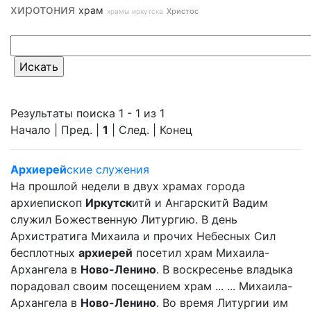
хиротония
храм
Христос
храмы иркутска
Результаты поиска 1 - 1 из 1
Начало | Пред. |
1
| След. | Конец
Архиерей
ские служения
На прошлой недели в двух храмах города
архиепископ
Иркутск
итй и Ангарскитй Вадим
служил Божественную Литургию. В день
Архистратига Михаила и прочих Небесных Сил
бесплотных
архиерей
посетил храм Михаила-
Архангела в
Ново-Ленино
. В воскресенье владыка
порадовал своим посещением храм ... ... Михаила-
Архангела в
Ново-Ленино
. Во время Литургии им