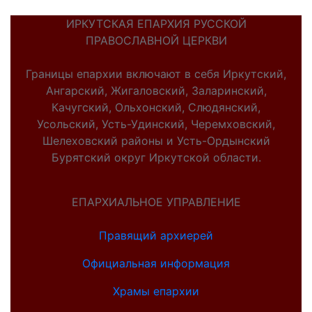
ИРКУТСКАЯ ЕПАРХИЯ РУССКОЙ
ПРАВОСЛАВНОЙ ЦЕРКВИ
Границы епархии включают в себя Иркутский,
Ангарский, Жигаловский, Заларинский,
Качугский, Ольхонский, Слюдянский,
Усольский, Усть-Удинский, Черемховский,
Шелеховский районы и Усть-Ордынский
Бурятский округ Иркутской области.
ЕПАРХИАЛЬНОЕ УПРАВЛЕНИЕ
Правящий архиерей
Официальная информация
Храмы епархии