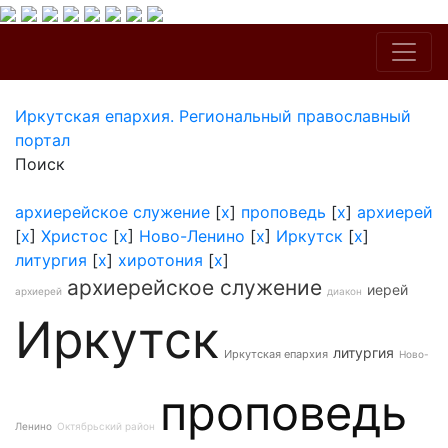
Иркутская епархия. Региональный православный
портал
Поиск
архиерейское служение
[
x
]
проповедь
[
x
]
архиерей
[
x
]
Христос
[
x
]
Ново-Ленино
[
x
]
Иркутск
[
x
]
литургия
[
x
]
хиротония
[
x
]
архиерейское служение
иерей
архиерей
диакон
Иркутск
литургия
Иркутская епархия
Ново-
проповедь
Ленино
Октябрьский район