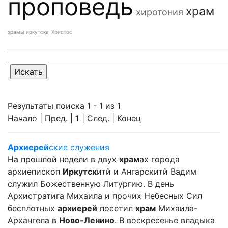
проповедь
храм
хиротония
храмы иркутска
Христос
Результаты поиска 1 - 1 из 1
Начало | Пред. |
1
| След. | Конец
Архиерей
ские служения
На прошлой недели в двух
храм
ах города
архиепископ
Иркутск
итй и Ангарскитй Вадим
служил Божественную Литургию. В день
Архистратига Михаила и прочих Небесных Сил
бесплотных
архиерей
посетил
храм
Михаила-
Архангела в
Ново-Ленино
. В воскресенье владыка