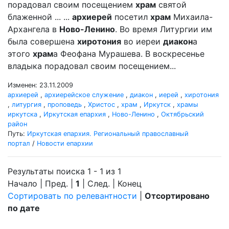
порадовал своим посещением
храм
святой
блаженной ... ...
архиерей
посетил
храм
Михаила-
Архангела в
Ново-Ленино
. Во время Литургии им
была совершена
хиротония
во иереи
диакон
а
этого
храм
а Феофана Мурашева. В воскресенье
владыка порадовал своим посещением...
Изменен: 23.11.2009
архиерей
,
архиерейское служение
,
диакон
,
иерей
,
хиротония
,
литургия
,
проповедь
,
Христос
,
храм
,
Иркутск
,
храмы
иркутска
,
Иркутская епархия
,
Ново-Ленино
,
Октябрьский
район
Путь:
Иркутская епархия. Региональный православный
портал
/
Новости епархии
Результаты поиска 1 - 1 из 1
Начало | Пред. |
1
| След. | Конец
Сортировать по релевантности
|
Отсортировано
по дате