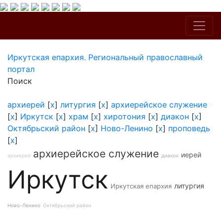
Иркутская епархия. Региональный православный
портал
Поиск
архиерей
[
x
]
литургия
[
x
]
архиерейское служение
[
x
]
Иркутск
[
x
]
храм
[
x
]
хиротония
[
x
]
диакон
[
x
]
Октябрьский район
[
x
]
Ново-Ленино
[
x
]
проповедь
[
x
]
архиерейское служение
иерей
архиерей
диакон
Иркутск
литургия
Иркутская епархия
Ново-Ленино
Октябрьский район