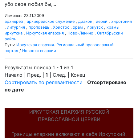
убо свое любил бы,...
Изменен: 23.11.2009
архиерей
,
архиерейское служение
,
диакон
,
иерей
,
хиротония
,
литургия
,
проповедь
,
Христос
,
храм
,
Иркутск
,
храмы
иркутска
,
Иркутская епархия
,
Ново-Ленино
,
Октябрьский
район
Путь:
Иркутская епархия. Региональный православный
портал
/
Новости епархии
Результаты поиска 1 - 1 из 1
Начало | Пред. |
1
| След. | Конец
Сортировать по релевантности
|
Отсортировано
по дате
ИРКУТСКАЯ ЕПАРХИЯ РУССКОЙ
ПРАВОСЛАВНОЙ ЦЕРКВИ
Границы епархии включают в себя Иркутский,