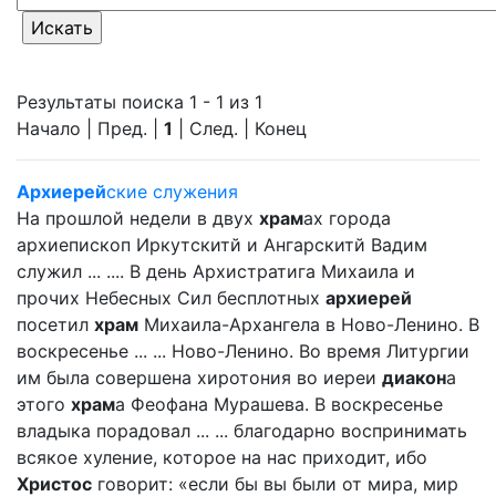
Результаты поиска 1 - 1 из 1
Начало | Пред. |
1
| След. | Конец
Архиерей
ские служения
На прошлой недели в двух
храм
ах города
архиепископ Иркутскитй и Ангарскитй Вадим
служил ... .... В день Архистратига Михаила и
прочих Небесных Сил бесплотных
архиерей
посетил
храм
Михаила-Архангела в Ново-Ленино. В
воскресенье ... ... Ново-Ленино. Во время Литургии
им была совершена хиротония во иереи
диакон
а
этого
храм
а Феофана Мурашева. В воскресенье
владыка порадовал ... ... благодарно воспринимать
всякое хуление, которое на нас приходит, ибо
Христос
говорит: «если бы вы были от мира, мир