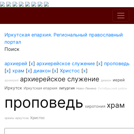
Иркутская епархия. Региональный православный
портал
Поиск
архиерей
[
x
]
архиерейское служение
[
x
]
проповедь
[
x
]
храм
[
x
]
диакон
[
x
]
Христос
[
x
]
архиерейское служение
иерей
архиерей
диакон
Иркутск
Иркутская епархия
литургия
Ново-Ленино
Октябрьский район
проповедь
храм
хиротония
Христос
храмы иркутска