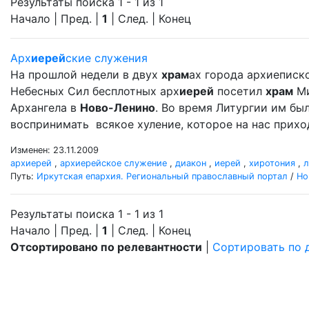
Результаты поиска 1 - 1 из 1
Начало | Пред. |
1
| След. | Конец
Арх
иерей
ские служения
На прошлой недели в двух
храм
ах города архиеписк
Небесных Сил бесплотных арх
иерей
посетил
храм
Ми
Архангела в
Ново-Ленино
. Во время Литургии им б
воспринимать всякое хуление, которое на нас прихо
Изменен: 23.11.2009
архиерей
,
архиерейское служение
,
диакон
,
иерей
,
хиротония
,
л
Путь:
Иркутская епархия. Региональный православный портал
/
Но
Результаты поиска 1 - 1 из 1
Начало | Пред. |
1
| След. | Конец
Отсортировано по релевантности
|
Сортировать по 