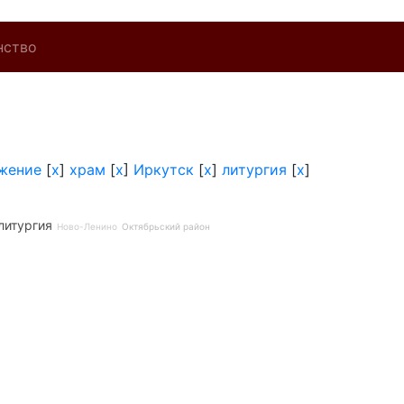
нство
жение
[
x
]
храм
[
x
]
Иркутск
[
x
]
литургия
[
x
]
литургия
Ново-Ленино
Октябрьский район