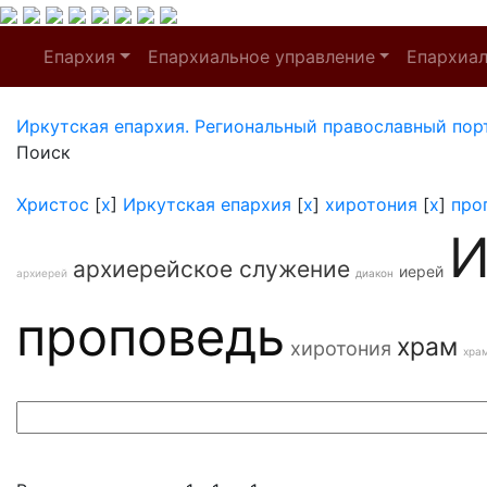
Епархия
Епархиальное управление
Епархиа
Иркутская епархия. Региональный православный пор
Поиск
Христос
[
x
]
Иркутская епархия
[
x
]
хиротония
[
x
]
про
И
архиерейское служение
иерей
архиерей
диакон
проповедь
храм
хиротония
хра