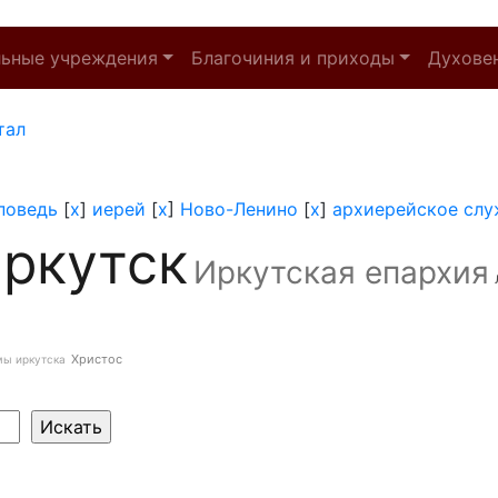
льные учреждения
Благочиния и приходы
Духове
тал
поведь
[
x
]
иерей
[
x
]
Ново-Ленино
[
x
]
архиерейское слу
ркутск
Иркутская епархия
Христос
мы иркутска