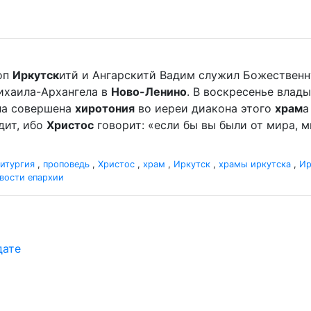
оп
Иркутск
итй и Ангарскитй Вадим служил Божественн
хаила-Архангела в
Ново-Ленино
. В воскресенье вла
ыла совершена
хиротония
во иереи диакона этого
храм
а
дит, ибо
Христос
говорит: «если бы вы были от мира, ми
итургия
,
проповедь
,
Христос
,
храм
,
Иркутск
,
храмы иркутска
,
Ир
вости епархии
дате