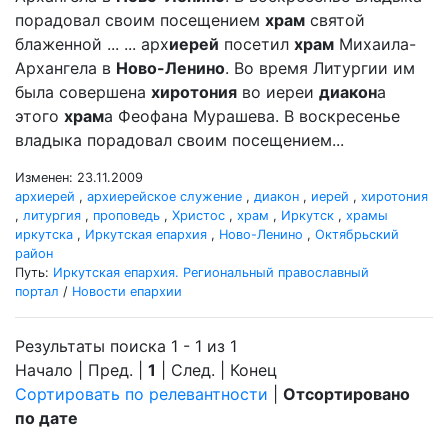
порадовал своим посещением
храм
святой
блаженной ... ... арх
иерей
посетил
храм
Михаила-
Архангела в
Ново-Ленино
. Во время Литургии им
была совершена
хиротония
во иереи
диакон
а
этого
храм
а Феофана Мурашева. В воскресенье
владыка порадовал своим посещением...
Изменен: 23.11.2009
архиерей
,
архиерейское служение
,
диакон
,
иерей
,
хиротония
,
литургия
,
проповедь
,
Христос
,
храм
,
Иркутск
,
храмы
иркутска
,
Иркутская епархия
,
Ново-Ленино
,
Октябрьский
район
Путь:
Иркутская епархия. Региональный православный
портал
/
Новости епархии
Результаты поиска 1 - 1 из 1
Начало | Пред. |
1
| След. | Конец
Сортировать по релевантности
|
Отсортировано
по дате