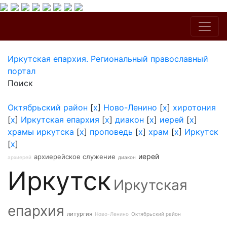
Иркутская епархия. Региональный православный
портал
Поиск
Октябрьский район
[
x
]
Ново-Ленино
[
x
]
хиротония
[
x
]
Иркутская епархия
[
x
]
диакон
[
x
]
иерей
[
x
]
храмы иркутска
[
x
]
проповедь
[
x
]
храм
[
x
]
Иркутск
[
x
]
иерей
архиерейское служение
архиерей
диакон
Иркутск
Иркутская
епархия
литургия
Ново-Ленино
Октябрьский район