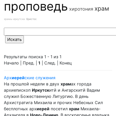
проповедь
храм
хиротония
храмы иркутска
Христос
Результаты поиска 1 - 1 из 1
Начало | Пред. |
1
| След. | Конец
Арх
иерей
ские служения
На прошлой недели в двух
храм
ах города
архиепископ
Иркутск
итй и Ангарскитй Вадим
служил Божественную Литургию. В день
Архистратига Михаила и прочих Небесных Сил
бесплотных арх
иерей
посетил
храм
Михаила-
Архангела в
Ново-Ленино
. В воскресенье владыка