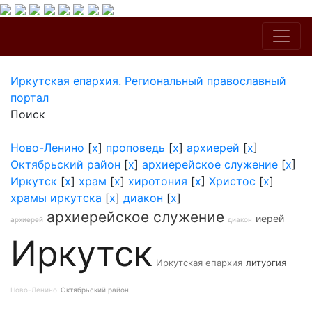
Иркутская епархия. Региональный православный
портал
Поиск
Ново-Ленино
[
x
]
проповедь
[
x
]
архиерей
[
x
]
Октябрьский район
[
x
]
архиерейское служение
[
x
]
Иркутск
[
x
]
храм
[
x
]
хиротония
[
x
]
Христос
[
x
]
храмы иркутска
[
x
]
диакон
[
x
]
архиерейское служение
иерей
архиерей
диакон
Иркутск
Иркутская епархия
литургия
Ново-Ленино
Октябрьский район