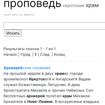
проповедь
храм
хиротония
Христос
храмы иркутска
Результаты поиска 1 - 1 из 1
Начало | Пред. |
1
| След. | Конец
Архиерей
ские служения
На прошлой недели в двух
храм
ах города
архиепископ
Иркутск
итй и Ангарскитй Вадим
служил Божественную Литургию. В день
Архистратига Михаила и прочих Небесных Сил
бесплотных
архиерей
посетил
храм
Михаила-
Архангела в
Ново-Ленино
. В воскресенье владыка