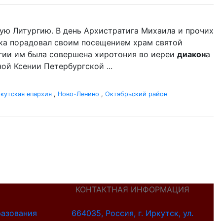
ую Литургию. В день Архистратига Михаила и прочих
ыка порадовал своим посещением храм святой
гии им была совершена хиротония во иереи
диакон
а
й Ксении Петербургской ...
кутская епархия
,
Ново-Ленино
,
Октябрьский район
КОНТАКТНАЯ ИНФОРМАЦИЯ
разования
664035, Россия, г. Иркутск, ул.