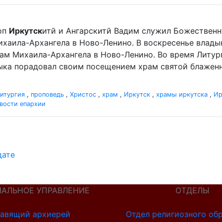
оп
Иркутск
итй и Ангарскитй Вадим служил Божественн
хаила-Архангела в Ново-Ленино. В воскресенье влад
ам Михаила-Архангела в Ново-Ленино. Во время Литур
ыка порадовал своим посещением храм святой блаженно
итургия
,
проповедь
,
Христос
,
храм
,
Иркутск
,
храмы иркутска
,
Ир
вости епархии
дате
ИАЛЬНОЕ УПРАВЛЕНИЕ
ОТДЕЛЫ
авящий архиерей
Отдел религиозного об