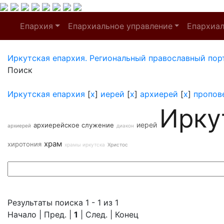
Епархия
Епархиальное управление
Епархиа
Иркутская епархия. Региональный православный пор
Поиск
Иркутская епархия
[
x
]
иерей
[
x
]
архиерей
[
x
]
пропов
Ирку
иерей
архиерейское служение
архиерей
диакон
храм
хиротония
храмы иркутска
Христос
Результаты поиска 1 - 1 из 1
Начало | Пред. |
1
| След. | Конец