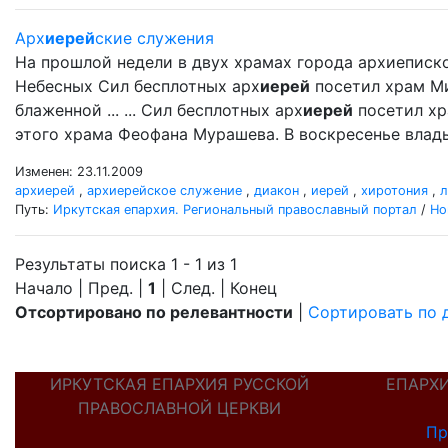
Арх
иерей
ские служения
На прошлой недели в двух храмах города архиеписк
Небесных Сил бесплотных арх
иерей
посетил храм Ми
блаженной ... ... Сил бесплотных арх
иерей
посетил хр
этого храма Феофана Мурашева. В воскресенье влад
Изменен: 23.11.2009
архиерей
,
архиерейское служение
,
диакон
,
иерей
,
хиротония
,
л
Путь:
Иркутская епархия. Региональный православный портал
/
Но
Результаты поиска 1 - 1 из 1
Начало | Пред. |
1
| След. | Конец
Отсортировано по релевантности
|
Сортировать по 
ИРКУТСКАЯ ЕПАРХИЯ РУССКОЙ
ЕПАРХ
ПРАВОСЛАВНОЙ ЦЕРКВИ
Пр