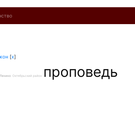
нство
кон
[
x
]
проповедь
Ленино
Октябрьский район