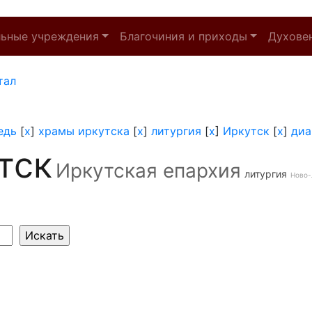
льные учреждения
Благочиния и приходы
Духове
тал
едь
[
x
]
храмы иркутска
[
x
]
литургия
[
x
]
Иркутск
[
x
]
диа
тск
Иркутская епархия
литургия
Ново-