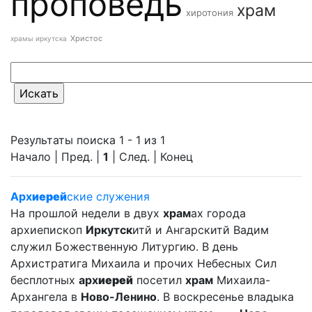
проповедь
храм
хиротония
Христос
храмы иркутска
Результаты поиска 1 - 1 из 1
Начало | Пред. |
1
| След. | Конец
Арх
иерей
ские служения
На прошлой недели в двух
храм
ах города
архиепископ
Иркутск
итй и Ангарскитй Вадим
служил Божественную Литургию. В день
Архистратига Михаила и прочих Небесных Сил
бесплотных
арх
иерей
посетил
храм
Михаила-
Архангела в
Ново-Ленино
. В воскресенье владыка