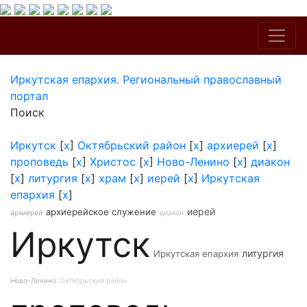
Иркутская епархия. Региональный православный
портал
Поиск
Иркутск
[
x
]
Октябрьский район
[
x
]
архиерей
[
x
]
проповедь
[
x
]
Христос
[
x
]
Ново-Ленино
[
x
]
диакон
[
x
]
литургия
[
x
]
храм
[
x
]
иерей
[
x
]
Иркутская
епархия
[
x
]
иерей
архиерейское служение
архиерей
диакон
Иркутск
литургия
Иркутская епархия
Ново-Ленино
Октябрьский район