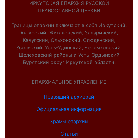
ИРКУТСКАЯ ЕПАРХИЯ РУССКОЙ
ПРАВОСЛАВНОЙ ЦЕРКВИ
Границы епархии включают в себя Иркутский,
Ангарский, Жигаловский, Заларинский,
Качугский, Ольхонский, Слюдянский,
Усольский, Усть-Удинский, Черемховский,
Шелеховский районы и Усть-Ордынский
Бурятский округ Иркутской области.
ЕПАРХИАЛЬНОЕ УПРАВЛЕНИЕ
Правящий архиерей
Официальная информация
Храмы епархии
Статьи