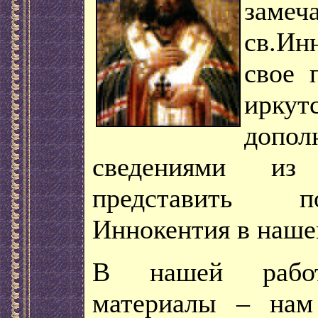
заме
св.Ин
свое 
ирк
допо
сведениями из 
представить п
Иннокентия в нашей
В нашей работ
материалы – нам