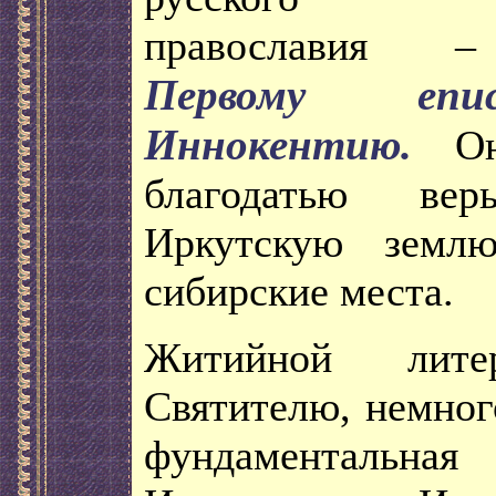
православия –
Первому епи
Иннокентию.
Он 
благодатью ве
Иркутскую землю
сибирские места.
Житийной литер
Святителю, немног
фундаментальная