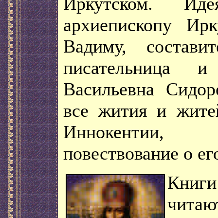
Иркутском. Ид
архиепископу Ир
Вадиму, состави
писательница и
Васильевна Сидор
все жития и жите
Иннокентии,
повествование о ег
Книги
читаю