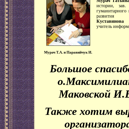
Мурач Татьяна
истории, зав.
гуманитарного 
развития
Куставинова
учитель информ
Мурач Т.А. и Паравийчук И.
Большое спасиб
о.Максимилиа
Маковской И.
Также хотим вы
организатор