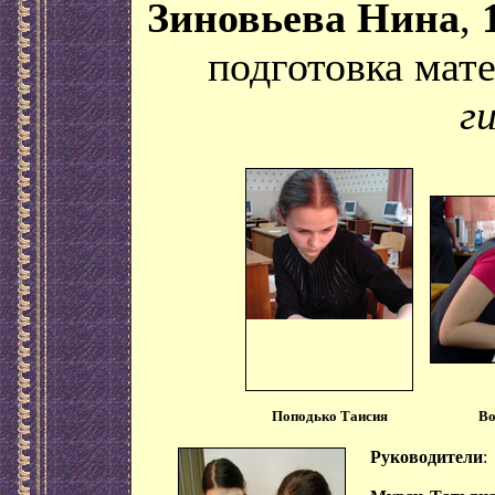
Зиновьева Нина
,
подготовка мате
г
Поподько Таисия
Во
Руководители
: