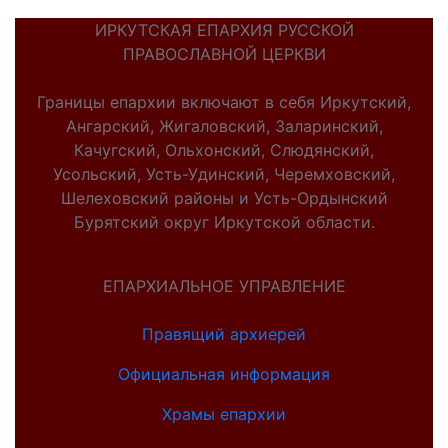
ИРКУТСКАЯ ЕПАРХИЯ РУССКОЙ
ПРАВОСЛАВНОЙ ЦЕРКВИ
Границы епархии включают в себя Иркутский,
Ангарский, Жигаловский, Заларинский,
Качугский, Ольхонский, Слюдянский,
Усольский, Усть-Удинский, Черемховский,
Шелеховский районы и Усть-Ордынский
Бурятский округ Иркутской области.
ЕПАРХИАЛЬНОЕ УПРАВЛЕНИЕ
Правящий архиерей
Официальная информация
Храмы епархии