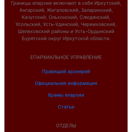
Границы епархии включают в себя Иркутский,
Ангарский, Жигаловский, Заларинский,
Качугский, Ольхонский, Слюдянский,
Усольский, Усть-Удинский, Черемховский,
Шелеховский районы и Усть-Ордынский
Бурятский округ Иркутской области.
ЕПАРХИАЛЬНОЕ УПРАВЛЕНИЕ
Правящий архиерей
Официальная информация
Храмы епархии
Статьи
ОТДЕЛЫ