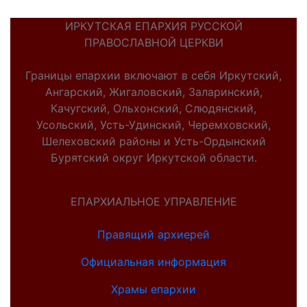
ИРКУТСКАЯ ЕПАРХИЯ РУССКОЙ
ПРАВОСЛАВНОЙ ЦЕРКВИ
Границы епархии включают в себя Иркутский,
Ангарский, Жигаловский, Заларинский,
Качугский, Ольхонский, Слюдянский,
Усольский, Усть-Удинский, Черемховский,
Шелеховский районы и Усть-Ордынский
Бурятский округ Иркутской области.
ЕПАРХИАЛЬНОЕ УПРАВЛЕНИЕ
Правящий архиерей
Официальная информация
Храмы епархии