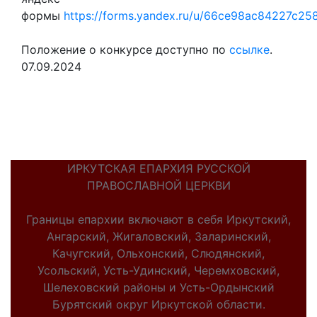
формы
https://forms.yandex.ru/u/66ce98ac84227c2
Положение о конкурсе доступно по
ссылке
.
07.09.2024
ИРКУТСКАЯ ЕПАРХИЯ РУССКОЙ
ПРАВОСЛАВНОЙ ЦЕРКВИ
Границы епархии включают в себя Иркутский,
Ангарский, Жигаловский, Заларинский,
Качугский, Ольхонский, Слюдянский,
Усольский, Усть-Удинский, Черемховский,
Шелеховский районы и Усть-Ордынский
Бурятский округ Иркутской области.