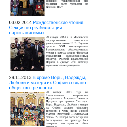
совершен торжественный чин
принятия обета трезвости на
Великий Пост.
03.02.2014
Рождественские чтения.
Секция по реабилитации
наркозависимых
29 января 2014 г. в Московском
государственном техническом
университете имени Н. Э. Баумана
прошли XXII международные
Рождественские образовательные
чтения в рамках секции «Вопросы
объединения реабилитационных
структур Русской Православной
Церкви в единую сеть помощи
наркозависимым гражданам».
29.11.2013
В храме Веры, Надежды,
Любови и матери их Софии создано
общество трезвости
20 ноября 2013 года по
благословению митрополита
Иркутского и Агарского Вадима в
Иркутске при приходе Свт. муч.
Веры, Надежды, Любови и матери
их Софии создано общество
трезвости в честь иконы Божией
Матери именуемой «Неупиваемая
Чаша». 27 ноября после вечернего
богослужения на прриходе был
совершен чин принятия обета
трезвости.