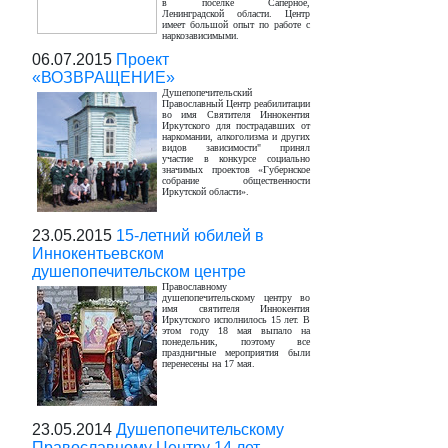
в поселке Саперное,
Ленинградской области. Центр
имеет большой опыт по работе с
наркозависимыми.
06.07.2015
Проект
«ВОЗВРАЩЕНИЕ»
Душепопечительский
Православный Центр реабилитации
во имя Святителя Иннокентия
Иркутского для пострадавших от
наркомании, алкоголизма и других
видов зависимости" принял
участие в конкурсе социально
значимых проектов «Губернское
собрание общественности
Иркутской области».
23.05.2015
15-летний юбилей в
Иннокентьевском
душепопечительском центре
Православному
душепопечительскому центру во
имя святителя Иннокентия
Иркутского исполнилось 15 лет. В
этом году 18 мая выпало на
понедельник, поэтому все
праздничные мероприятия были
перенесены на 17 мая.
23.05.2014
Душепопечительскому
Православному Центру 14 лет