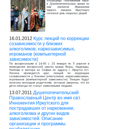
Богородицы «Неупиваемая чаша»
в Душепопечительском центре во
имя святителя Иннокентия
первого епископа Иркутского
состоялся день открытых дверей.
16.01.2012
Курс лекций по коррекции
созависимости у близких
алкоголиков, наркозависимых,
игроманов (компьютерной
зависимости)
По воскресеньям в 14-00 с 15 января по 5 апреля в
помещении воскресной школы храма Веры, Надежды,
Любови и матери их Софии по адресу г. Иркутск ост.
Лисиха проводится курс лекций по коррекции
созависимости у близких алкоголиков, наркозависимых,
игроманов (компьютерной зависимости). Лекции будут
полезны молодым родителям, которые уверены, что их
дети никогда не станут зависимыми людьми.
13.07.2011
Душепопечительский
Православный Центр во имя свт.
Иннокентия Иркутского для
пострадавших от наркомании,
алкоголизма и других видов
зависимостей. Описание
организации и программы
реабилитации