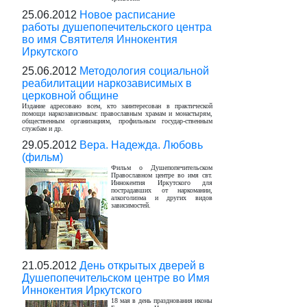
25.06.2012
Новое расписание
работы душепопечительского центра
во имя Святителя Иннокентия
Иркутского
25.06.2012
Методология cоциальной
реабилитации наркозависимых в
церковной общине
Издание адресовано всем, кто заинтересован в практической
помощи наркозависимым: православным храмам и монастырям,
общественным организациям, профильным государ-ственным
службам и др.
29.05.2012
Вера. Надежда. Любовь
(фильм)
Фильм о Душепопечительском
Православном центре во имя свт.
Иннокентия Иркутского для
пострадавших от наркомании,
алкоголизма и других видов
зависимостей.
21.05.2012
День открытых дверей в
Душепопечительском центре во Имя
Иннокентия Иркутского
18 мая в день празднования иконы