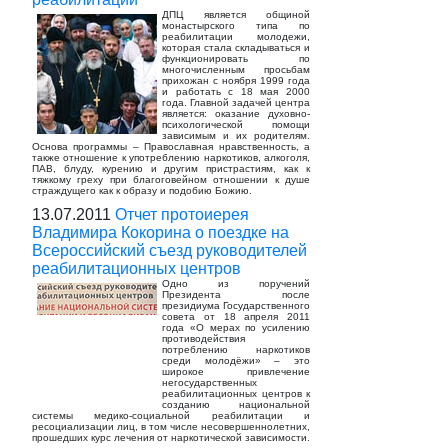
ДПЦ является общиной
монастырского типа по
реабилитации молодежи,
которая стала складываться и
функционировать по
многочисленным просьбам
прихожан с ноября 1999 года
и работать с 18 мая 2000
года. Главной задачей центра
является: оказание духовно-
психологической помощи
зависимым и их родителям.
Основа программы – Православная нравственность, а
также отношение к употреблению наркотиков, алкоголя,
ПАВ, блуду, курению и другим пристрастиям, как к
тяжкому греху при благоговейном отношении к душе
страждущего как к образу и подобию Божию.
13.07.2011
Отчет протоиерея
Владимира Кокорина о поездке на
Всероссийский съезд руководителей
реабилитационных центров
Одно из поручений
Президента после
президиума Государственного
совета от 18 апреля 2011
года «О мерах по усилению
противодействия
потреблению наркотиков
среди молодёжи» – это
широкое привлечение
негосударственных
реабилитационных центров к
созданию национальной
системы медико-социальной реабилитации и
ресоциализации лиц, в том числе несовершеннолетних,
прошедших курс лечения от наркотической зависимости.