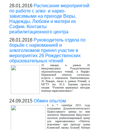
28.01.2016
Расписание мероприятий
по работе с алко- и нарко-
зависимыми на приходе Веры,
Надежды, Любови и матери их
Софии. Контакты
реабилитационного центра
28.01.2016
Руководитель отдела по
борьбе с наркоманией и
алкоголизмом принял участие в
мероприятих 26 Рождественских
образовательных чтений
25 января, в рамках 26
международных Рождественских
образовательных чтений, в Марфо-
Марионской обители состоялась
встреча с епископом Пантеилимоном.
26 Января, также в рамках Чтений, в
МГТУ им. Н.Э. Баумана прошла
секция: “Развитие церковных методик
помощи наркозависимых”.
24.09.2015
Обмен опытом
6 и 7 сентября 2015 года
сотрудники Душепопечительского
Православного центра во имя
святителя Иннокентия Иркутского
посетили реабилитационный центр
для наркозависимых «Обитель
исцеления» при приходе храма
Коневской иконы Божией Матери