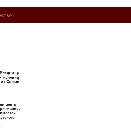
нство
 Владимир
х мучениц
 их Софии
ый центр
аркомании,
симостей
кутского
: