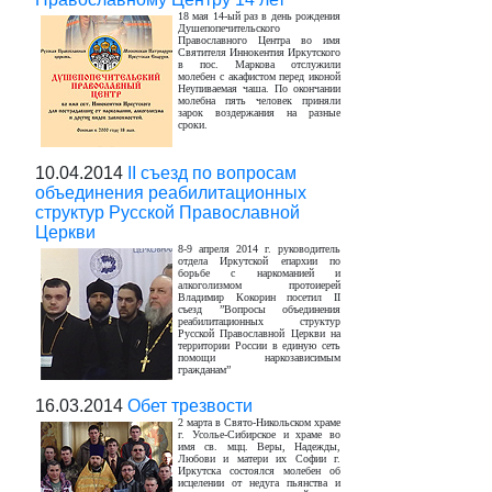
18 мая 14-ый раз в день рождения
Душепопечительского
Православного Центра во имя
Святителя Иннокентия Иркутского
в пос. Маркова отслужили
молебен с акафистом перед иконой
Неупиваемая чаша. По окончании
молебна пять человек приняли
зарок воздержания на разные
сроки.
10.04.2014
II съезд по вопросам
объединения реабилитационных
структур Русской Православной
Церкви
8-9 апреля 2014 г. руководитель
отдела Иркутской епархии по
борьбе с наркоманией и
алкоголизмом протоиерей
Владимир Кокорин посетил II
съезд ”Вопросы объединения
реабилитационных структур
Русской Православной Церкви на
территории России в единую сеть
помощи наркозависимым
гражданам”
16.03.2014
Обет трезвости
2 марта в Свято-Никольском храме
г. Усолье-Сибирское и храме во
имя св. мцц. Веры, Надежды,
Любови и матери их Софии г.
Иркутска состоялся молебен об
исцелении от недуга пьянства и