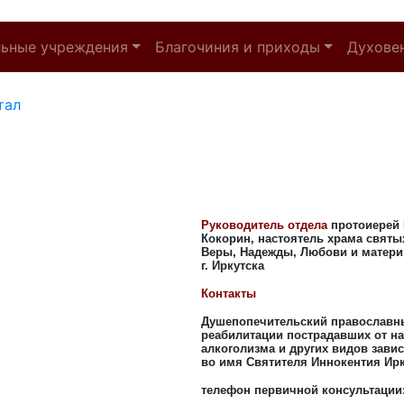
льные учреждения
Благочиния и приходы
Духове
тал
Руководитель отдела
протоиерей
Кокорин, настоятель храма святы
Веры, Надежды, Любови и матери
г. Иркутска
Контакты
Душепопечительский православн
реабилитации пострадавших от н
алкоголизма и других видов зави
во имя Святителя Иннокентия Ир
телефон первичной консультации