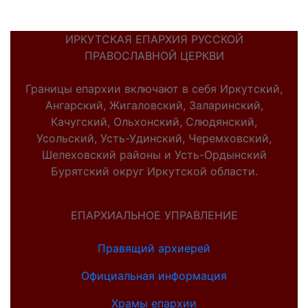
ИРКУТСКАЯ ЕПАРХИЯ РУССКОЙ
ПРАВОСЛАВНОЙ ЦЕРКВИ
Границы епархии включают в себя Иркутский,
Ангарский, Жигаловский, Заларинский,
Качугский, Ольхонский, Слюдянский,
Усольский, Усть-Удинский, Черемховский,
Шелеховский районы и Усть-Ордынский
Бурятский округ Иркутской области.
ЕПАРХИАЛЬНОЕ УПРАВЛЕНИЕ
Правящий архиерей
Официальная информация
Храмы епархии