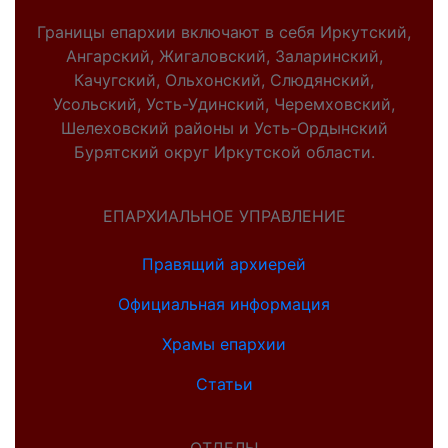
Границы епархии включают в себя Иркутский,
Ангарский, Жигаловский, Заларинский,
Качугский, Ольхонский, Слюдянский,
Усольский, Усть-Удинский, Черемховский,
Шелеховский районы и Усть-Ордынский
Бурятский округ Иркутской области.
ЕПАРХИАЛЬНОЕ УПРАВЛЕНИЕ
Правящий архиерей
Официальная информация
Храмы епархии
Статьи
ОТДЕЛЫ