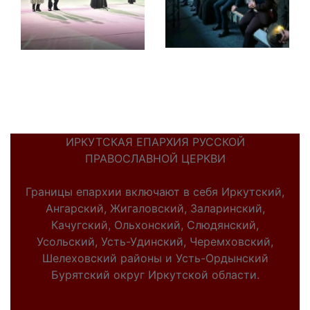
ИРКУТСКАЯ ЕПАРХИЯ РУССКОЙ
ПРАВОСЛАВНОЙ ЦЕРКВИ
Границы епархии включают в себя Иркутский,
Ангарский, Жигаловский, Заларинский,
Качугский, Ольхонский, Слюдянский,
Усольский, Усть-Удинский, Черемховский,
Шелеховский районы и Усть-Ордынский
Бурятский округ Иркутской области.