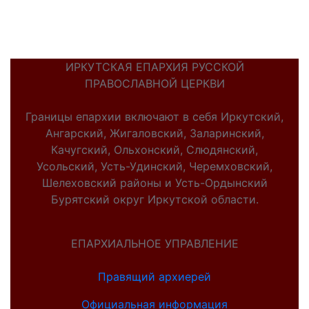
ИРКУТСКАЯ ЕПАРХИЯ РУССКОЙ
ПРАВОСЛАВНОЙ ЦЕРКВИ
Границы епархии включают в себя Иркутский,
Ангарский, Жигаловский, Заларинский,
Качугский, Ольхонский, Слюдянский,
Усольский, Усть-Удинский, Черемховский,
Шелеховский районы и Усть-Ордынский
Бурятский округ Иркутской области.
ЕПАРХИАЛЬНОЕ УПРАВЛЕНИЕ
Правящий архиерей
Официальная информация