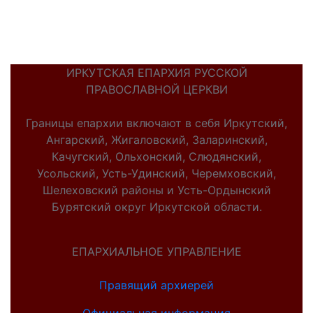
ИРКУТСКАЯ ЕПАРХИЯ РУССКОЙ
ПРАВОСЛАВНОЙ ЦЕРКВИ
Границы епархии включают в себя Иркутский,
Ангарский, Жигаловский, Заларинский,
Качугский, Ольхонский, Слюдянский,
Усольский, Усть-Удинский, Черемховский,
Шелеховский районы и Усть-Ордынский
Бурятский округ Иркутской области.
ЕПАРХИАЛЬНОЕ УПРАВЛЕНИЕ
Правящий архиерей
Официальная информация