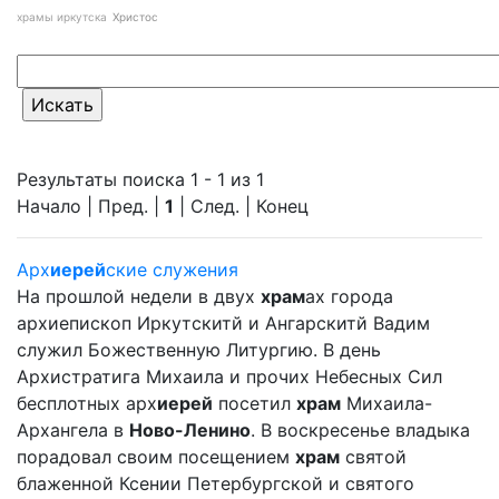
храмы иркутска
Христос
Результаты поиска 1 - 1 из 1
Начало | Пред. |
1
| След. | Конец
Арх
иерей
ские служения
На прошлой недели в двух
храм
ах города
архиепископ Иркутскитй и Ангарскитй Вадим
служил Божественную Литургию. В день
Архистратига Михаила и прочих Небесных Сил
бесплотных арх
иерей
посетил
храм
Михаила-
Архангела в
Ново-Ленино
. В воскресенье владыка
порадовал своим посещением
храм
святой
блаженной Ксении Петербургской и святого