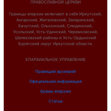
ПРАВОСЛАВНОЙ ЦЕРКВИ
Границы епархии включают в себя Иркутский,
Ангарский, Жигаловский, Заларинский,
Качугский, Ольхонский, Слюдянский,
Усольский, Усть-Удинский, Черемховский,
Шелеховский районы и Усть-Ордынский
Бурятский округ Иркутской области.
ЕПАРХИАЛЬНОЕ УПРАВЛЕНИЕ
Правящий архиерей
Официальная информация
Храмы епархии
Статьи