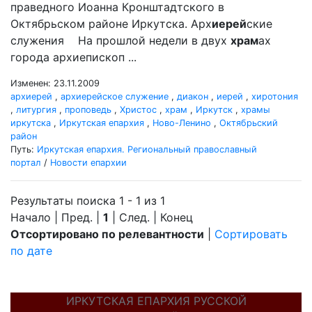
праведного Иоанна Кронштадтского в
Октябрьском районе Иркутска. Арх
иерей
ские
служения На прошлой недели в двух
храм
ах
города архиепископ ...
Изменен: 23.11.2009
архиерей
,
архиерейское служение
,
диакон
,
иерей
,
хиротония
,
литургия
,
проповедь
,
Христос
,
храм
,
Иркутск
,
храмы
иркутска
,
Иркутская епархия
,
Ново-Ленино
,
Октябрьский
район
Путь:
Иркутская епархия. Региональный православный
портал
/
Новости епархии
Результаты поиска 1 - 1 из 1
Начало | Пред. |
1
| След. | Конец
Отсортировано по релевантности
|
Сортировать
по дате
ИРКУТСКАЯ ЕПАРХИЯ РУССКОЙ