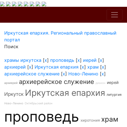
Иркутская епархия. Региональный православный
портал
Поиск
храмы иркутска
[
x
]
проповедь
[
x
]
иерей
[
x
]
архиерей
[
x
]
Иркутская епархия
[
x
]
храм
[
x
]
архиерейское служение
[
x
]
Ново-Ленино
[
x
]
архиерейское служение
иерей
архиерей
диакон
Иркутская епархия
Иркутск
литургия
Ново-Ленино
Октябрьский район
проповедь
храм
хиротония