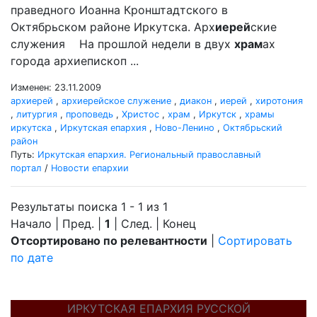
праведного Иоанна Кронштадтского в
Октябрьском районе Иркутска. Арх
иерей
ские
служения На прошлой недели в двух
храм
ах
города архиепископ ...
Изменен: 23.11.2009
архиерей
,
архиерейское служение
,
диакон
,
иерей
,
хиротония
,
литургия
,
проповедь
,
Христос
,
храм
,
Иркутск
,
храмы
иркутска
,
Иркутская епархия
,
Ново-Ленино
,
Октябрьский
район
Путь:
Иркутская епархия. Региональный православный
портал
/
Новости епархии
Результаты поиска 1 - 1 из 1
Начало | Пред. |
1
| След. | Конец
Отсортировано по релевантности
|
Сортировать
по дате
ИРКУТСКАЯ ЕПАРХИЯ РУССКОЙ