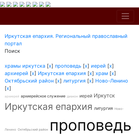
Иркутская епархия. Региональный православный
портал
Поиск
храмы иркутска
[
x
]
проповедь
[
x
]
иерей
[
x
]
архиерей
[
x
]
Иркутская епархия
[
x
]
храм
[
x
]
Октябрьский район
[
x
]
литургия
[
x
]
Ново-Ленино
[
x
]
Иркутск
иерей
архиерейское служение
архиерей
диакон
Иркутская епархия
литургия
Ново-
проповедь
Ленино
Октябрьский район