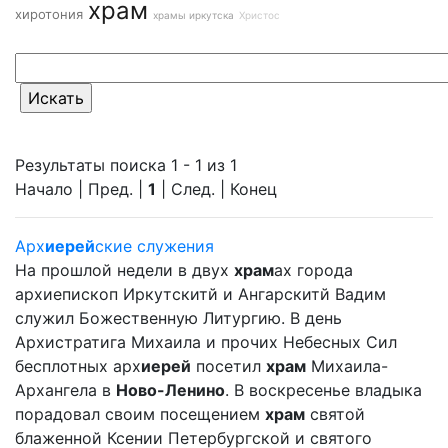
храм
хиротония
храмы иркутска
Христос
Результаты поиска 1 - 1 из 1
Начало | Пред. |
1
| След. | Конец
Арх
иерей
ские служения
На прошлой недели в двух
храм
ах города
архиепископ Иркутскитй и Ангарскитй Вадим
служил Божественную Литургию. В день
Архистратига Михаила и прочих Небесных Сил
бесплотных арх
иерей
посетил
храм
Михаила-
Архангела в
Ново-Ленино
. В воскресенье владыка
порадовал своим посещением
храм
святой
блаженной Ксении Петербургской и святого