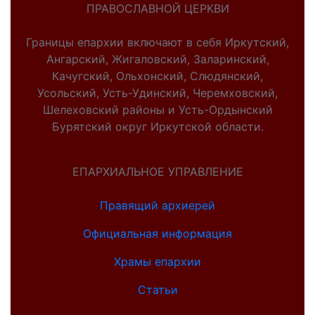
ПРАВОСЛАВНОЙ ЦЕРКВИ
Границы епархии включают в себя Иркутский,
Ангарский, Жигаловский, Заларинский,
Качугский, Ольхонский, Слюдянский,
Усольский, Усть-Удинский, Черемховский,
Шелеховский районы и Усть-Ордынский
Бурятский округ Иркутской области.
ЕПАРХИАЛЬНОЕ УПРАВЛЕНИЕ
Правящий архиерей
Официальная информация
Храмы епархии
Статьи