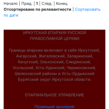
Начало | Пред. |
1
| След. | Конец
Отсортировано по релевантности
|
Сортировать
по дате
ИРКУТСКАЯ ЕПАРХИЯ РУССКОЙ
ПРАВОСЛАВНОЙ ЦЕРКВИ
Границы епархии включают в себя Иркутский,
Ангарский, Жигаловский, Заларинский,
Качугский, Ольхонский, Слюдянский,
Усольский, Усть-Удинский, Черемховский,
Шелеховский районы и Усть-Ордынский
Бурятский округ Иркутской области.
ЕПАРХИАЛЬНОЕ УПРАВЛЕНИЕ
Правящий архиерей