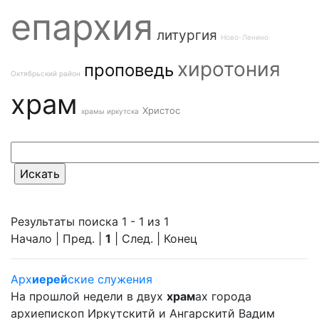
епархия
литургия
Ново-Ленино
хиротония
проповедь
Октябрьский район
храм
Христос
храмы иркутска
Результаты поиска 1 - 1 из 1
Начало | Пред. |
1
| След. | Конец
Арх
иерей
ские служения
На прошлой недели в двух
храм
ах города
архиепископ Иркутскитй и Ангарскитй Вадим