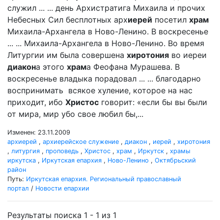
служил ... ... день Архистратига Михаила и прочих
Небесных Сил бесплотных арх
иерей
посетил
храм
Михаила-Архангела в Ново-Ленино. В воскресенье
... ... Михаила-Архангела в Ново-Ленино. Во время
Литургии им была совершена
хиротония
во иереи
диакон
а этого
храм
а Феофана Мурашева. В
воскресенье владыка порадовал ... ... благодарно
воспринимать всякое хуление, которое на нас
приходит, ибо
Христос
говорит: «если бы вы были
от мира, мир убо свое любил бы,...
Изменен: 23.11.2009
архиерей
,
архиерейское служение
,
диакон
,
иерей
,
хиротония
,
литургия
,
проповедь
,
Христос
,
храм
,
Иркутск
,
храмы
иркутска
,
Иркутская епархия
,
Ново-Ленино
,
Октябрьский
район
Путь:
Иркутская епархия. Региональный православный
портал
/
Новости епархии
Результаты поиска 1 - 1 из 1