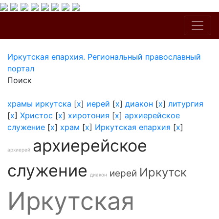
Иркутская епархия. Региональный православный
портал
Поиск
храмы иркутска
[
x
]
иерей
[
x
]
диакон
[
x
]
литургия
[
x
]
Христос
[
x
]
хиротония
[
x
]
архиерейское
служение
[
x
]
храм
[
x
]
Иркутская епархия
[
x
]
архиерейское
архиерей
служение
Иркутск
иерей
диакон
Иркутская