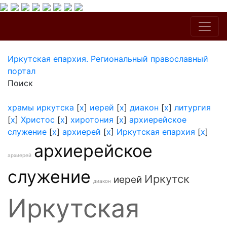
Иркутская епархия. Региональный православный
портал
Поиск
храмы иркутска
[
x
]
иерей
[
x
]
диакон
[
x
]
литургия
[
x
]
Христос
[
x
]
хиротония
[
x
]
архиерейское
служение
[
x
]
архиерей
[
x
]
Иркутская епархия
[
x
]
архиерейское
архиерей
служение
Иркутск
иерей
диакон
Иркутская