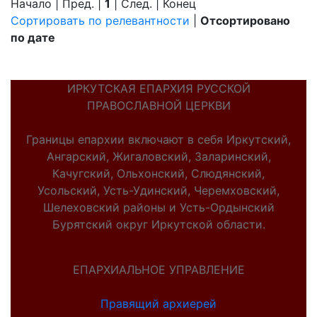
Начало | Пред. |
1
| След. | Конец
Сортировать по релевантности
|
Отсортировано
по дате
ИРКУТСКАЯ ЕПАРХИЯ РУССКОЙ
ПРАВОСЛАВНОЙ ЦЕРКВИ
Границы епархии включают в себя Иркутский,
Ангарский, Жигаловский, Заларинский,
Качугский, Ольхонский, Слюдянский,
Усольский, Усть-Удинский, Черемховский,
Шелеховский районы и Усть-Ордынский
Бурятский округ Иркутской области.
ЕПАРХИАЛЬНОЕ УПРАВЛЕНИЕ
Правящий архиерей