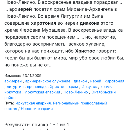
Ново-Ленино. В воскресенье владыка порадовал...
... арх
иерей
посетил храм Михаила-Архангела в
Ново-Ленино. Во время Литургии им была
совершена
хиротония
во иереи
диакон
а этого
храма Феофана Мурашева. В воскресенье владыка
порадовал своим посещением... ... но, напротив,
благодарно воспринимать всякое хуление,
которое на нас приходит, ибо
Христос
говорит:
«если бы вы были от мира, мир убо свое любил бы,
но понеже вы не от...
Изменен: 23.11.2009
архиерей
,
архиерейское служение
,
диакон
,
иерей
,
хиротония
,
литургия
,
проповедь
,
Христос
,
храм
,
Иркутск
,
храмы
иркутска
,
Иркутская епархия
,
Ново-Ленино
,
Октябрьский
район
Путь:
Иркутская епархия. Региональный православный
портал
/
Новости епархии
Результаты поиска 1 - 1 из 1