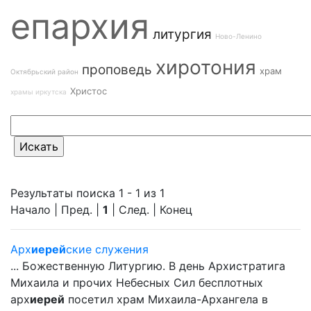
епархия
литургия
Ново-Ленино
хиротония
проповедь
храм
Октябрьский район
Христос
храмы иркутска
Результаты поиска 1 - 1 из 1
Начало | Пред. |
1
| След. | Конец
Арх
иерей
ские служения
... Божественную Литургию. В день Архистратига
Михаила и прочих Небесных Сил бесплотных
арх
иерей
посетил храм Михаила-Архангела в