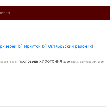
нство
архиерей
[
x
]
Иркутск
[
x
]
Октябрьский район
[
x
]
хиротония
проповедь
храм
Христос
брьский район
храмы иркутска