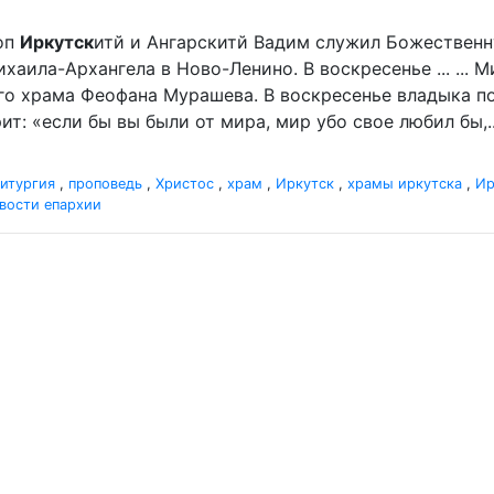
оп
Иркутск
итй и Ангарскитй Вадим служил Божественн
аила-Архангела в Ново-Ленино. В воскресенье ... ... 
го храма Феофана Мурашева. В воскресенье владыка пор
ит: «если бы вы были от мира, мир убо свое любил бы,..
итургия
,
проповедь
,
Христос
,
храм
,
Иркутск
,
храмы иркутска
,
Ир
вости епархии