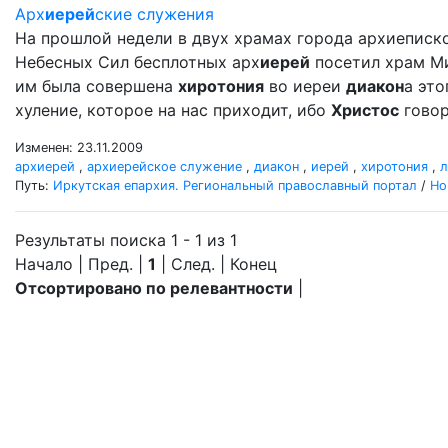
Арх
иерей
ские служения
На прошлой недели в двух храмах города архиеписк
Небесных Сил бесплотных арх
иерей
посетил храм Мих
им была совершена
хиротония
во иереи
диакон
а это
хуление, которое на нас приходит, ибо
Христос
говор
Изменен: 23.11.2009
архиерей
,
архиерейское служение
,
диакон
,
иерей
,
хиротония
,
л
Путь:
Иркутская епархия. Региональный православный портал
/
Но
Результаты поиска 1 - 1 из 1
Начало | Пред. |
1
| След. | Конец
Отсортировано по релевантности
|