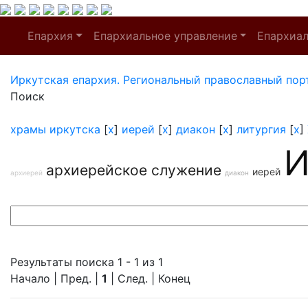
Епархия
Епархиальное управление
Епархиа
Иркутская епархия. Региональный православный пор
Поиск
храмы иркутска
[
x
]
иерей
[
x
]
диакон
[
x
]
литургия
[
x
]
И
архиерейское служение
иерей
архиерей
диакон
Результаты поиска 1 - 1 из 1
Начало | Пред. |
1
| След. | Конец