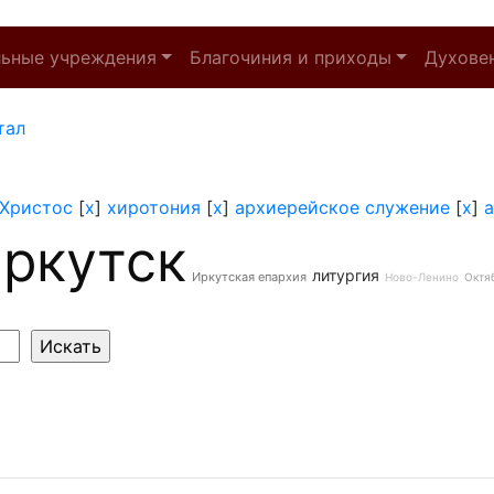
льные учреждения
Благочиния и приходы
Духове
тал
Христос
[
x
]
хиротония
[
x
]
архиерейское служение
[
x
]
ркутск
литургия
Иркутская епархия
Ново-Ленино
Октя