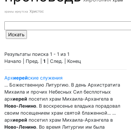
Христос
храмы иркутска
Результаты поиска 1 - 1 из 1
Начало | Пред. |
1
| След. | Конец
Арх
иерей
ские служения
... Божественную Литургию. В день Архистратига
Михаила и прочих Небесных Сил бесплотных
арх
иерей
посетил храм Михаила-Архангела в
Ново-Ленино
. В воскресенье владыка порадовал
своим посещением храм святой блаженной... ...
арх
иерей
посетил храм Михаила-Архангела в
Ново-Ленино
. Во время Литургии им была