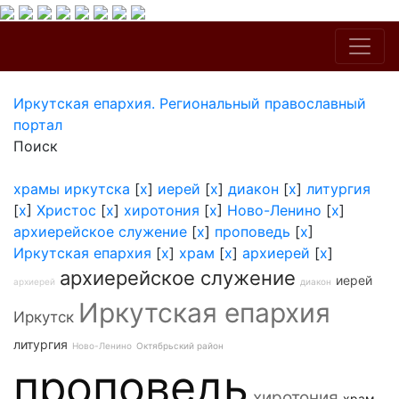
Иркутская епархия. Региональный православный
портал
Поиск
храмы иркутска
[
x
]
иерей
[
x
]
диакон
[
x
]
литургия
[
x
]
Христос
[
x
]
хиротония
[
x
]
Ново-Ленино
[
x
]
архиерейское служение
[
x
]
проповедь
[
x
]
Иркутская епархия
[
x
]
храм
[
x
]
архиерей
[
x
]
архиерейское служение
иерей
архиерей
диакон
Иркутская епархия
Иркутск
литургия
Ново-Ленино
Октябрьский район
проповедь
хиротония
храм