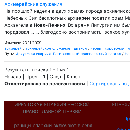
Арх
иерей
ские служения
На прошлой недели в двух храмах города архиеписк
Небесных Сил бесплотных арх
иерей
посетил храм М
Архангела в
Ново-Ленино
. Во время Литургии им б
порадовал ... ... благодарно воспринимать всякое ху
Изменен: 23.11.2009
архиерей
,
архиерейское служение
,
диакон
,
иерей
,
хиротония
,
л
Путь:
Иркутская епархия. Региональный православный портал
/
Но
Результаты поиска 1 - 1 из 1
Начало | Пред. |
1
| След. | Конец
Отсортировано по релевантности
|
Сортировать по 
ИРКУТСКАЯ ЕПАРХИЯ РУССКОЙ
ЕПАРХ
ПРАВОСЛАВНОЙ ЦЕРКВИ
Пр
Границы епархии включают в себя