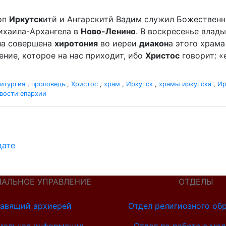
оп
Иркутск
итй и Ангарскитй Вадим служил Божественн
ихаила-Архангела в
Ново-Ленино
. В воскресенье влады
ыла совершена
хиротония
во иереи
диакон
а этого храм
ление, которое на нас приходит, ибо
Христос
говорит: «
итургия
,
проповедь
,
Христос
,
храм
,
Иркутск
,
храмы иркутска
,
Ир
вости епархии
дате
ИАЛЬНОЕ УПРАВЛЕНИЕ
ОТДЕЛЫ
авящий архиерей
Отдел религиозного об