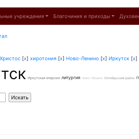
льные учреждения
Благочиния и приходы
Духове
тал
Христос
[
x
]
хиротония
[
x
]
Ново-Ленино
[
x
]
Иркутск
[
x
]
тск
п
литургия
Иркутская епархия
Ново-Ленино
Октябрьский район