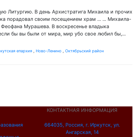
ую Литургию. В день Архистратига Михаила и прочих
ка порадовал своим посещением храм ... ... Михаила-
а Феофана Мурашева. В воскресенье владыка
если бы вы были от мира, мир убо свое любил бы,...
кутская епархия
,
Ново-Ленино
,
Октябрьский район
КОНТАКТНАЯ ИНФОРМАЦИЯ
разования
664035, Россия, г. Иркутск, ул.
Ангарская, 14