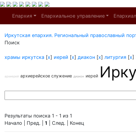
Епархия
Епархиальное управление
Епархиа
Иркутская епархия. Региональный православный пор
Поиск
храмы иркутска
[
x
]
иерей
[
x
]
диакон
[
x
]
литургия
[
x
]
Ирку
архиерейское служение
иерей
архиерей
диакон
Результаты поиска 1 - 1 из 1
Начало | Пред. |
1
| След. | Конец