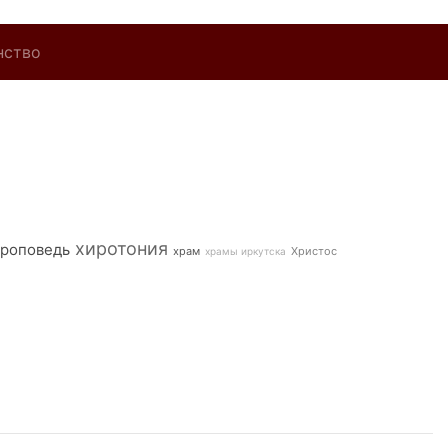
нство
хиротония
роповедь
храм
Христос
храмы иркутска