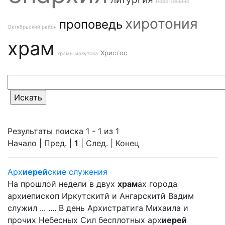
Ново-Ленино
хиротония
проповедь
Октябрьский район
храм
Христос
храмы иркутска
Результаты поиска 1 - 1 из 1
Начало | Пред. |
1
| След. | Конец
Арх
иерей
ские служения
На прошлой недели в двух
храм
ах города
архиепископ Иркутскитй и Ангарскитй Вадим
служил ... .... В день Архистратига Михаила и
прочих Небесных Сил бесплотных арх
иерей