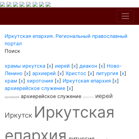
Иркутская епархия. Региональный православный
портал
Поиск
храмы иркутска
[
x
]
иерей
[
x
]
диакон
[
x
]
Ново-
Ленино
[
x
]
архиерей
[
x
]
Христос
[
x
]
литургия
[
x
]
храм
[
x
]
хиротония
[
x
]
Иркутская епархия
[
x
]
архиерейское служение
[
x
]
иерей
архиерейское служение
архиерей
диакон
Иркутская
Иркутск
епархия
литургия