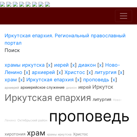
Иркутская епархия. Региональный православный
портал
Поиск
храмы иркутска
[
x
]
иерей
[
x
]
диакон
[
x
]
Ново-
Ленино
[
x
]
архиерей
[
x
]
Христос
[
x
]
литургия
[
x
]
храм
[
x
]
Иркутская епархия
[
x
]
проповедь
[
x
]
Иркутск
иерей
архиерейское служение
архиерей
диакон
Иркутская епархия
литургия
Ново-
проповедь
Ленино
Октябрьский район
храм
хиротония
Христос
храмы иркутска