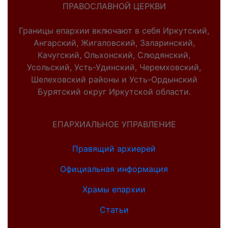
ПРАВОСЛАВНОЙ ЦЕРКВИ
Границы епархии включают в себя Иркутский,
Ангарский, Жигаловский, Заларинский,
Качугский, Ольхонский, Слюдянский,
Усольский, Усть-Удинский, Черемховский,
Шелеховский районы и Усть-Ордынский
Бурятский округ Иркутской области.
ЕПАРХИАЛЬНОЕ УПРАВЛЕНИЕ
Правящий архиерей
Официальная информация
Храмы епархии
Статьи