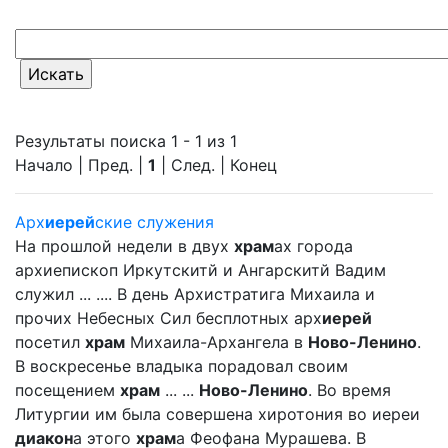
Результаты поиска 1 - 1 из 1
Начало | Пред. |
1
| След. | Конец
Арх
иерей
ские служения
На прошлой недели в двух
храм
ах города
архиепископ Иркутскитй и Ангарскитй Вадим
служил ... .... В день Архистратига Михаила и
прочих Небесных Сил бесплотных арх
иерей
посетил
храм
Михаила-Архангела в
Ново-Ленино
.
В воскресенье владыка порадовал своим
посещением
храм
... ...
Ново-Ленино
. Во время
Литургии им была совершена хиротония во иереи
диакон
а этого
храм
а Феофана Мурашева. В