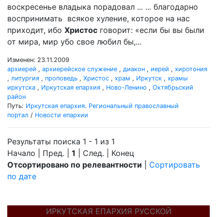
воскресенье владыка порадовал ... ... благодарно
воспринимать всякое хуление, которое на нас
приходит, ибо
Христос
говорит: «если бы вы были
от мира, мир убо свое любил бы,...
Изменен: 23.11.2009
архиерей
,
архиерейское служение
,
диакон
,
иерей
,
хиротония
,
литургия
,
проповедь
,
Христос
,
храм
,
Иркутск
,
храмы
иркутска
,
Иркутская епархия
,
Ново-Ленино
,
Октябрьский
район
Путь:
Иркутская епархия. Региональный православный
портал
/
Новости епархии
Результаты поиска 1 - 1 из 1
Начало | Пред. |
1
| След. | Конец
Отсортировано по релевантности
|
Сортировать
по дате
ИРКУТСКАЯ ЕПАРХИЯ РУССКОЙ