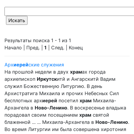
Результаты поиска 1 - 1 из 1
Начало | Пред. |
1
| След. | Конец
Арх
иерей
ские служения
На прошлой недели в двух
храм
ах города
архиепископ
Иркутск
итй и Ангарскитй Вадим
служил Божественную Литургию. В день
Архистратига Михаила и прочих Небесных Сил
бесплотных арх
иерей
посетил
храм
Михаила-
Архангела в
Ново-Ленино
. В воскресенье владыка
порадовал своим посещением
храм
святой
блаженной ... ... Михаила-Архангела в
Ново-Ленино
.
Во время Литургии им была совершена хиротония