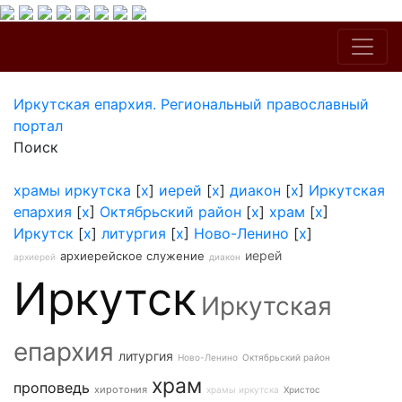
Иркутская епархия. Региональный православный
портал
Поиск
храмы иркутска
[
x
]
иерей
[
x
]
диакон
[
x
]
Иркутская
епархия
[
x
]
Октябрьский район
[
x
]
храм
[
x
]
Иркутск
[
x
]
литургия
[
x
]
Ново-Ленино
[
x
]
иерей
архиерейское служение
архиерей
диакон
Иркутск
Иркутская
епархия
литургия
Ново-Ленино
Октябрьский район
храм
проповедь
хиротония
храмы иркутска
Христос