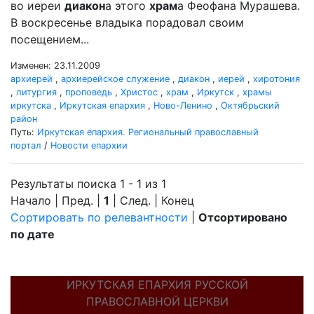
во иереи
диакон
а этого
храм
а Феофана Мурашева.
В воскресенье владыка порадовал своим
посещением...
Изменен: 23.11.2009
архиерей
,
архиерейское служение
,
диакон
,
иерей
,
хиротония
,
литургия
,
проповедь
,
Христос
,
храм
,
Иркутск
,
храмы
иркутска
,
Иркутская епархия
,
Ново-Ленино
,
Октябрьский
район
Путь:
Иркутская епархия. Региональный православный
портал
/
Новости епархии
Результаты поиска 1 - 1 из 1
Начало | Пред. |
1
| След. | Конец
Сортировать по релевантности
|
Отсортировано
по дате
ИРКУТСКАЯ ЕПАРХИЯ РУССКОЙ
ПРАВОСЛАВНОЙ ЦЕРКВИ