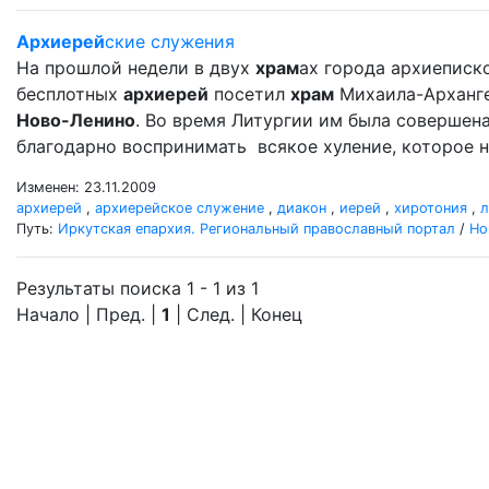
Архиерей
ские служения
На прошлой недели в двух
храм
ах города архиеписко
бесплотных
архиерей
посетил
храм
Михаила-Арханг
Ново-Ленино
. Во время Литургии им была совершен
благодарно воспринимать всякое хуление, которое н
Изменен: 23.11.2009
архиерей
,
архиерейское служение
,
диакон
,
иерей
,
хиротония
,
л
Путь:
Иркутская епархия. Региональный православный портал
/
Но
Результаты поиска 1 - 1 из 1
Начало | Пред. |
1
| След. | Конец