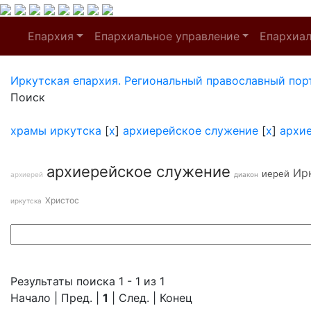
Епархия
Епархиальное управление
Епархиа
Иркутская епархия. Региональный православный пор
Поиск
храмы иркутска
[
x
]
архиерейское служение
[
x
]
архи
архиерейское служение
Ир
иерей
архиерей
диакон
Христос
иркутска
Результаты поиска 1 - 1 из 1
Начало | Пред. |
1
| След. | Конец