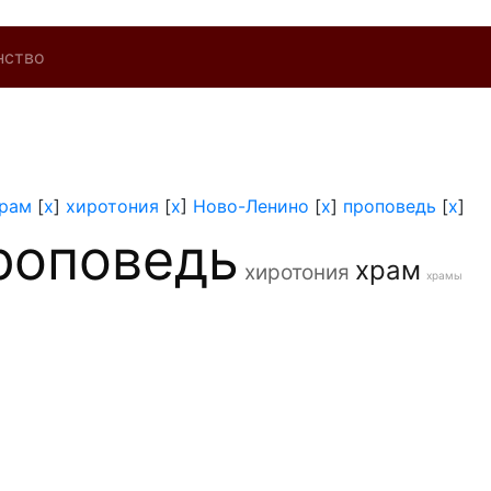
нство
рам
[
x
]
хиротония
[
x
]
Ново-Ленино
[
x
]
проповедь
[
x
]
роповедь
храм
хиротония
храмы