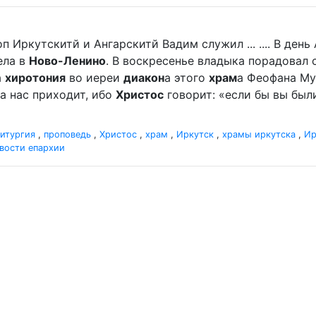
п Иркутскитй и Ангарскитй Вадим служил ... .... В де
ела в
Ново-Ленино
. В воскресенье владыка порадова
а
хиротония
во иереи
диакон
а этого
храм
а Феофана Мур
а нас приходит, ибо
Христос
говорит: «если бы вы были
итургия
,
проповедь
,
Христос
,
храм
,
Иркутск
,
храмы иркутска
,
Ир
вости епархии