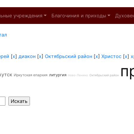
льные учреждения
Благочиния и приходы
Духове
тал
ерей
[
x
]
диакон
[
x
]
Октябрьский район
[
x
]
Христос
[
x
]
х
п
кутск
литургия
Иркутская епархия
Ново-Ленино
Октябрьский район