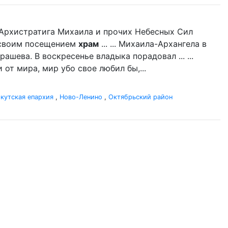
нь Архистратига Михаила и прочих Небесных Сил
л своим посещением
храм
... ... Михаила-Архангела в
ашева. В воскресенье владыка порадовал ... ...
 от мира, мир убо свое любил бы,...
кутская епархия
,
Ново-Ленино
,
Октябрьский район