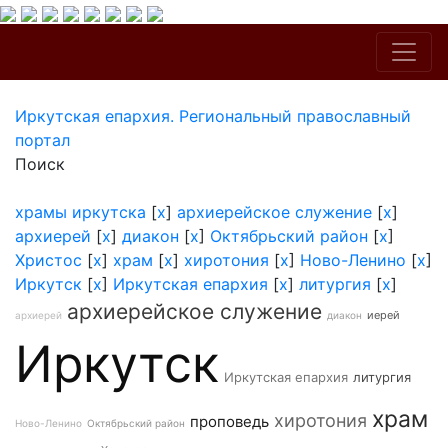
Иркутская епархия. Региональный православный
портал
Поиск
храмы иркутска
[
x
]
архиерейское служение
[
x
]
архиерей
[
x
]
диакон
[
x
]
Октябрьский район
[
x
]
Христос
[
x
]
храм
[
x
]
хиротония
[
x
]
Ново-Ленино
[
x
]
Иркутск
[
x
]
Иркутская епархия
[
x
]
литургия
[
x
]
архиерейское служение
иерей
архиерей
диакон
Иркутск
Иркутская епархия
литургия
храм
хиротония
проповедь
Ново-Ленино
Октябрьский район