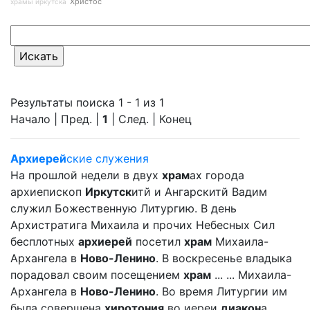
Христос
храмы иркутска
Результаты поиска 1 - 1 из 1
Начало | Пред. |
1
| След. | Конец
Архиерей
ские служения
На прошлой недели в двух
храм
ах города
архиепископ
Иркутск
итй и Ангарскитй Вадим
служил Божественную Литургию. В день
Архистратига Михаила и прочих Небесных Сил
бесплотных
архиерей
посетил
храм
Михаила-
Архангела в
Ново-Ленино
. В воскресенье владыка
порадовал своим посещением
храм
... ... Михаила-
Архангела в
Ново-Ленино
. Во время Литургии им
была совершена
хиротония
во иереи
диакон
а