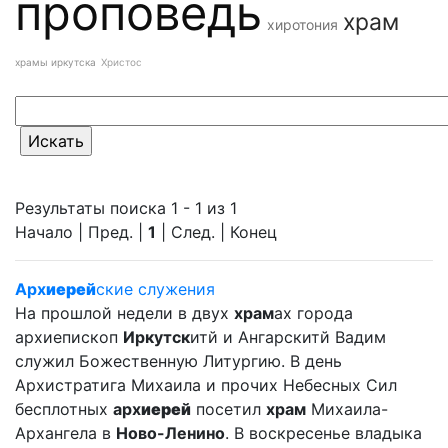
проповедь
храм
хиротония
храмы иркутска
Христос
Результаты поиска 1 - 1 из 1
Начало | Пред. |
1
| След. | Конец
Арх
иерей
ские служения
На прошлой недели в двух
храм
ах города
архиепископ
Иркутск
итй и Ангарскитй Вадим
служил Божественную Литургию. В день
Архистратига Михаила и прочих Небесных Сил
бесплотных
арх
иерей
посетил
храм
Михаила-
Архангела в
Ново-Ленино
. В воскресенье владыка