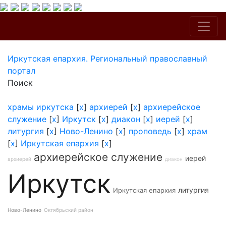
Иркутская епархия. Региональный православный
портал
Поиск
храмы иркутска
[
x
]
архиерей
[
x
]
архиерейское
служение
[
x
]
Иркутск
[
x
]
диакон
[
x
]
иерей
[
x
]
литургия
[
x
]
Ново-Ленино
[
x
]
проповедь
[
x
]
храм
[
x
]
Иркутская епархия
[
x
]
архиерейское служение
иерей
архиерей
диакон
Иркутск
литургия
Иркутская епархия
Ново-Ленино
Октябрьский район