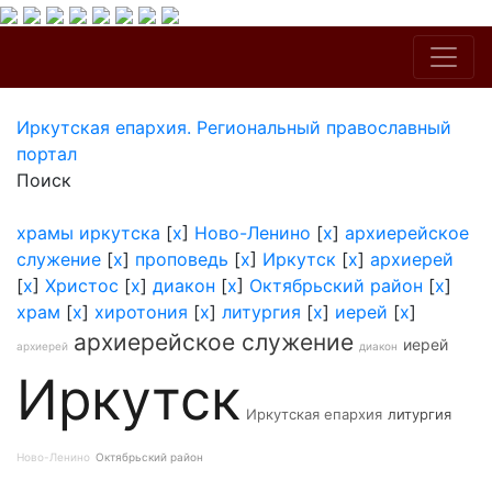
Иркутская епархия. Региональный православный
портал
Поиск
храмы иркутска
[
x
]
Ново-Ленино
[
x
]
архиерейское
служение
[
x
]
проповедь
[
x
]
Иркутск
[
x
]
архиерей
[
x
]
Христос
[
x
]
диакон
[
x
]
Октябрьский район
[
x
]
храм
[
x
]
хиротония
[
x
]
литургия
[
x
]
иерей
[
x
]
архиерейское служение
иерей
архиерей
диакон
Иркутск
Иркутская епархия
литургия
Ново-Ленино
Октябрьский район