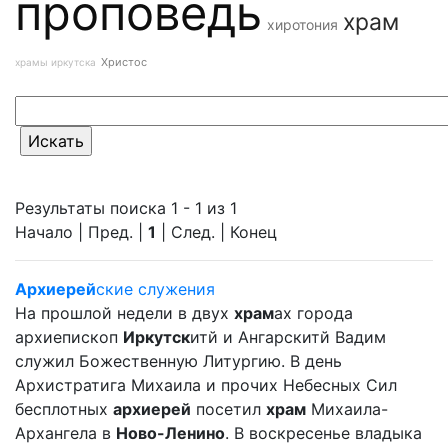
проповедь
храм
хиротония
Христос
храмы иркутска
Результаты поиска 1 - 1 из 1
Начало | Пред. |
1
| След. | Конец
Архиерей
ские служения
На прошлой недели в двух
храм
ах города
архиепископ
Иркутск
итй и Ангарскитй Вадим
служил Божественную Литургию. В день
Архистратига Михаила и прочих Небесных Сил
бесплотных
архиерей
посетил
храм
Михаила-
Архангела в
Ново-Ленино
. В воскресенье владыка