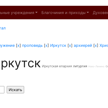
льные учреждения
Благочиния и приходы
Духове
тал
лужение
[
x
]
проповедь
[
x
]
Иркутск
[
x
]
архиерей
[
x
]
Хри
ркутск
Иркутская епархия
литургия
Ново-Ленино
О