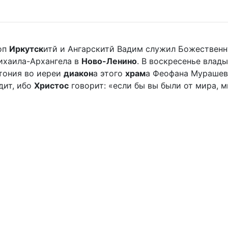
оп
Иркутск
итй и Ангарскитй Вадим служил Божественн
хаила-Архангела в
Ново-Ленино
. В воскресенье вла
отония во иереи
диакон
а этого
храм
а Феофана Мурашева.
дит, ибо
Христос
говорит: «если бы вы были от мира, ми