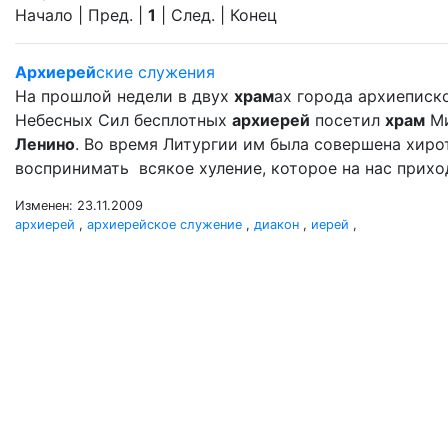
Начало | Пред. |
1
| След. | Конец
Архиерей
ские служения
На прошлой недели в двух
храм
ах города архиеписк
Небесных Сил бесплотных
архиерей
посетил
храм
Ми
Ленино
. Во время Литургии им была совершена хир
воспринимать всякое хуление, которое на нас прихо
Изменен: 23.11.2009
архиерей
,
архиерейское служение
,
диакон
,
иерей
,