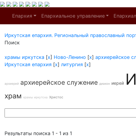
Епархия
Епархиальное управление
Епархиа
Иркутская епархия. Региональный православный пор
Поиск
храмы иркутска
[
x
]
Ново-Ленино
[
x
]
архиерейское с
Иркутская епархия
[
x
]
литургия
[
x
]
И
архиерейское служение
иерей
архиерей
диакон
храм
Христос
храмы иркутска
Результаты поиска 1 - 1 из 1