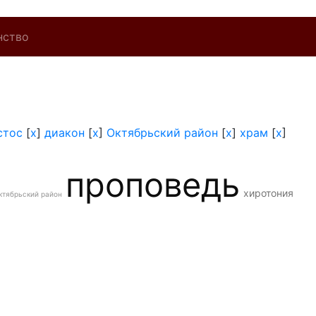
нство
стос
[
x
]
диакон
[
x
]
Октябрьский район
[
x
]
храм
[
x
]
проповедь
хиротония
ктябрьский район