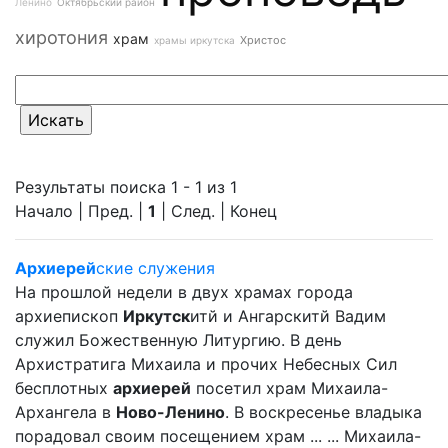
Ленино
Октябрьский район
хиротония
храм
Христос
храмы иркутска
Результаты поиска 1 - 1 из 1
Начало | Пред. |
1
| След. | Конец
Архиерей
ские служения
На прошлой недели в двух храмах города
архиепископ
Иркутск
итй и Ангарскитй Вадим
служил Божественную Литургию. В день
Архистратига Михаила и прочих Небесных Сил
бесплотных
архиерей
посетил храм Михаила-
Архангела в
Ново-Ленино
. В воскресенье владыка
порадовал своим посещением храм ... ... Михаила-