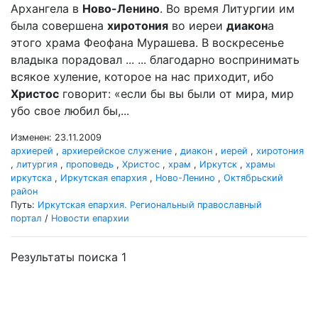
Архангела в
Ново-Ленино
. Во время Литургии им
была совершена
хиротония
во иереи
диакон
а
этого храма Феофана Мурашева. В воскресенье
владыка порадовал ... ... благодарно воспринимать
всякое хуление, которое на нас приходит, ибо
Христос
говорит: «если бы вы были от мира, мир
убо свое любил бы,...
Изменен: 23.11.2009
архиерей
,
архиерейское служение
,
диакон
,
иерей
,
хиротония
,
литургия
,
проповедь
,
Христос
,
храм
,
Иркутск
,
храмы
иркутска
,
Иркутская епархия
,
Ново-Ленино
,
Октябрьский
район
Путь:
Иркутская епархия. Региональный православный
портал
/
Новости епархии
Результаты поиска 1