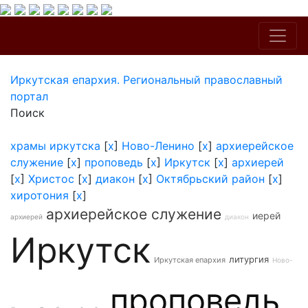
Иркутская епархия. Региональный православный
портал
Поиск
храмы иркутска
[
x
]
Ново-Ленино
[
x
]
архиерейское
служение
[
x
]
проповедь
[
x
]
Иркутск
[
x
]
архиерей
[
x
]
Христос
[
x
]
диакон
[
x
]
Октябрьский район
[
x
]
хиротония
[
x
]
архиерейское служение
иерей
архиерей
диакон
Иркутск
литургия
Иркутская епархия
Ново-
проповедь