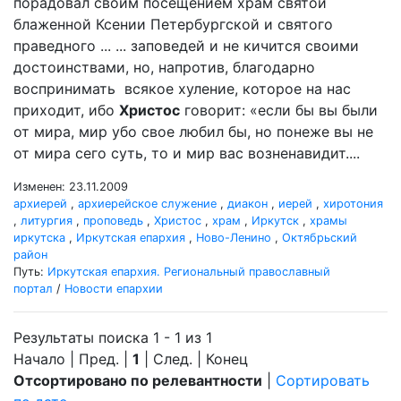
порадовал своим посещением храм святой
блаженной Ксении Петербургской и святого
праведного ... ... заповедей и не кичится своими
достоинствами, но, напротив, благодарно
воспринимать всякое хуление, которое на нас
приходит, ибо
Христос
говорит: «если бы вы были
от мира, мир убо свое любил бы, но понеже вы не
от мира сего суть, то и мир вас возненавидит....
Изменен: 23.11.2009
архиерей
,
архиерейское служение
,
диакон
,
иерей
,
хиротония
,
литургия
,
проповедь
,
Христос
,
храм
,
Иркутск
,
храмы
иркутска
,
Иркутская епархия
,
Ново-Ленино
,
Октябрьский
район
Путь:
Иркутская епархия. Региональный православный
портал
/
Новости епархии
Результаты поиска 1 - 1 из 1
Начало | Пред. |
1
| След. | Конец
Отсортировано по релевантности
|
Сортировать