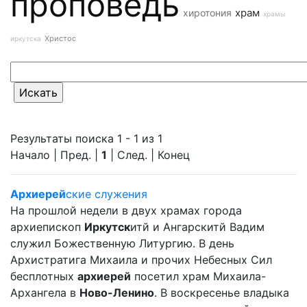
проповедь
храм
хиротония
храмы
Христос
иркутска
Результаты поиска 1 - 1 из 1
Начало | Пред. |
1
| След. | Конец
Архиерей
ские служения
На прошлой недели в двух храмах города
архиепископ
Иркутск
итй и Ангарскитй Вадим
служил Божественную Литургию. В день
Архистратига Михаила и прочих Небесных Сил
бесплотных
архиерей
посетил храм Михаила-
Архангела в
Ново-Ленино
. В воскресенье владыка