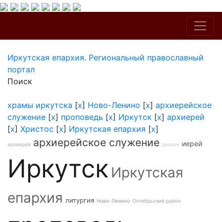
Иркутская епархия. Региональный православный
портал
Поиск
храмы иркутска
[
x
]
Ново-Ленино
[
x
]
архиерейское
служение
[
x
]
проповедь
[
x
]
Иркутск
[
x
]
архиерей
[
x
]
Христос
[
x
]
Иркутская епархия
[
x
]
архиерейское служение
иерей
архиерей
диакон
Иркутск
Иркутская
епархия
литургия
Ново-Ленино
Октябрьский район