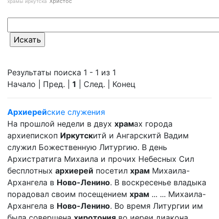
Христос
храмы иркутска
Результаты поиска 1 - 1 из 1
Начало | Пред. |
1
| След. | Конец
Архиерей
ские служения
На прошлой недели в двух
храм
ах города
архиепископ
Иркутск
итй и Ангарскитй Вадим
служил Божественную Литургию. В день
Архистратига Михаила и прочих Небесных Сил
бесплотных
архиерей
посетил
храм
Михаила-
Архангела в
Ново-Ленино
. В воскресенье владыка
порадовал своим посещением
храм
... ... Михаила-
Архангела в
Ново-Ленино
. Во время Литургии им
была совершена
хиротония
во иереи диакона