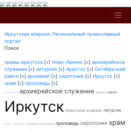
Иркутская епархия. Региональный православный
портал
Поиск
храмы иркутска
[
x
]
Ново-Ленино
[
x
]
архиерейское
служение
[
x
]
литургия
[
x
]
Христос
[
x
]
Октябрьский
район
[
x
]
архиерей
[
x
]
хиротония
[
x
]
Иркутск
[
x
]
храм
[
x
]
проповедь
[
x
]
архиерейское служение
иерей
архиерей
диакон
Иркутск
литургия
Иркутская епархия
храм
хиротония
проповедь
Ново-Ленино
Октябрьский район